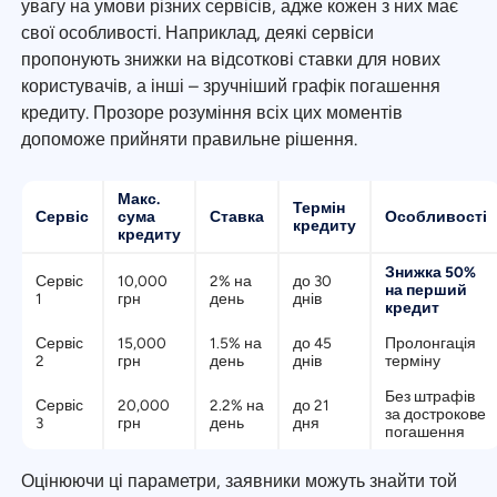
увагу на умови різних сервісів, адже кожен з них має
свої особливості. Наприклад, деякі сервіси
пропонують знижки на відсоткові ставки для нових
користувачів, а інші – зручніший графік погашення
кредиту. Прозоре розуміння всіх цих моментів
допоможе прийняти правильне рішення.
Макс.
Термін
Сервіс
сума
Ставка
Особливості
кредиту
кредиту
Знижка 50%
Сервіс
10,000
2% на
до 30
на перший
1
грн
день
днів
кредит
Сервіс
15,000
1.5% на
до 45
Пролонгація
2
грн
день
днів
терміну
Без штрафів
Сервіс
20,000
2.2% на
до 21
за дострокове
3
грн
день
дня
погашення
Оцінюючи ці параметри, заявники можуть знайти той