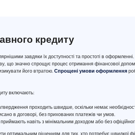
тавного кредиту
лярнішими завдяки їх доступності та простоті в оформленні.
ву, що значно спрощує процес отримання фінансової допомо
изикувати його втратою.
Спрощені умови оформлення
роб
диту включають:
твердження проходить швидше, оскільки немає необхідності
исано в договорі, без прихованих платежів чи умов.
 приймають навіть з мінімальним доходом або без офіційн
ти оптимальним рішенням для тих, хто потребує швидкої фі