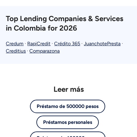
Top Lending Companies & Services
in Colombia for 2026
Credum
·
RapiCredit
·
Crédito 365
·
JuanchotePresta
·
Creditius
·
Comparazona
Leer más
Préstamo de 500000 pesos
Préstamos personales