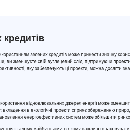
 кредитів
використанням зелених кредитів може принести значну корист
, ви зменшуєте свій вуглецевий слід, підтримуючи проект
ктивності, яку забезпечують ці проекти, можна досягти знач
використання відновлювальних джерел енергії може зменшити
 вкладення в екологічні проекти сприяє збереженню природ
тановлення енергоефективних систем може збільшити ринко
зустріч сталому майбутньому, в якому важливо враховувати н