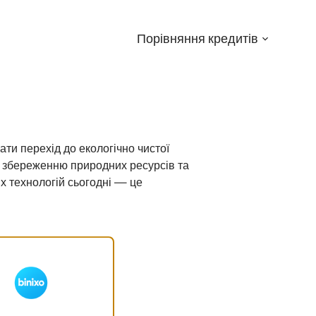
Порівняння кредитів
Menu:
Open
Sub-
menu
ти перехід до екологічно чистої
о збереженню природних ресурсів та
их технологій сьогодні — це