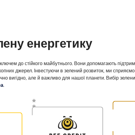
лену енергетику
 ключем до стійкого майбутнього. Вони допомагають підтрима
икопних джерел. Інвестуючи в зелений розвиток, ми сприяєм
чно вигідно, але й важливо для нашої планети. Вибір зелен
ра
.