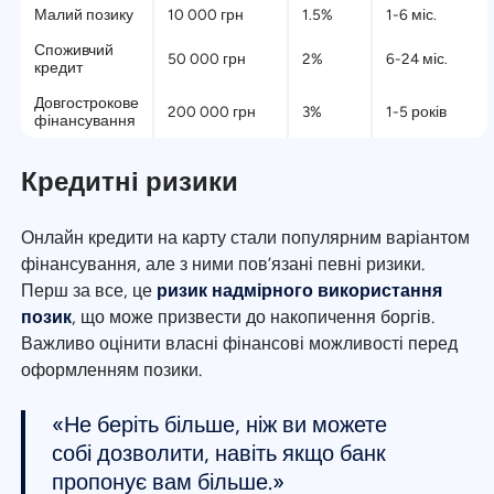
Малий позику
10 000 грн
1.5%
1-6 міс.
Споживчий
50 000 грн
2%
6-24 міс.
кредит
Довгострокове
200 000 грн
3%
1-5 років
фінансування
Кредитні ризики
Онлайн кредити на карту стали популярним варіантом
фінансування, але з ними пов’язані певні ризики.
Перш за все, це
ризик надмірного використання
позик
, що може призвести до накопичення боргів.
Важливо оцінити власні фінансові можливості перед
оформленням позики.
«Не беріть більше, ніж ви можете
собі дозволити, навіть якщо банк
пропонує вам більше.»