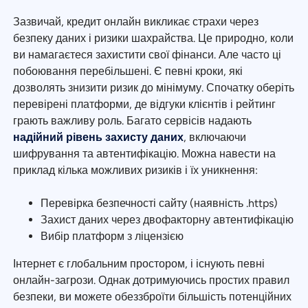
Зазвичай, кредит онлайн викликає страхи через
безпеку даних і ризики шахрайства. Це природно, коли
ви намагаєтеся захистити свої фінанси. Але часто ці
побоювання перебільшені. Є певні кроки, які
дозволять знизити ризик до мінімуму. Спочатку оберіть
перевірені платформи, де відгуки клієнтів і рейтинг
грають важливу роль. Багато сервісів надають
надійний рівень захисту даних
, включаючи
шифрування та автентифікацію. Можна навести на
приклад кілька можливих ризиків і їх уникнення:
Перевірка безпечності сайту (наявність .https)
Захист даних через двофакторну автентифікацію
Вибір платформ з ліцензією
Інтернет є глобальним простором, і існують певні
онлайн-загрози. Однак дотримуючись простих правил
безпеки, ви можете обеззброїти більшість потенційних