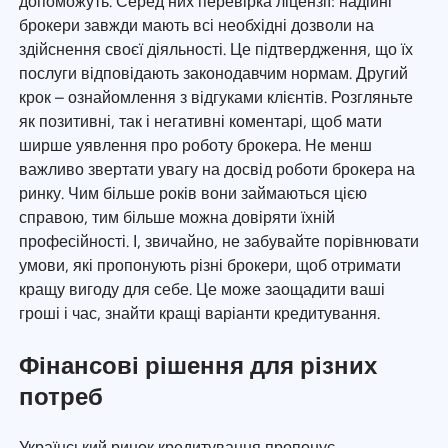
допоможуть. Серед них перевірка ліцензії: надійні
брокери завжди мають всі необхідні дозволи на
здійснення своєї діяльності. Це підтвердження, що їх
послуги відповідають законодавчим нормам. Другий
крок – ознайомлення з відгуками клієнтів. Розгляньте
як позитивні, так і негативні коментарі, щоб мати
ширше уявлення про роботу брокера. Не менш
важливо звертати увагу на досвід роботи брокера на
ринку. Чим більше років вони займаються цією
справою, тим більше можна довіряти їхній
професійності. І, звичайно, не забувайте порівнювати
умови, які пропонують різні брокери, щоб отримати
кращу вигоду для себе. Це може заощадити ваші
гроші і час, знайти кращі варіанти кредитування.
Фінансові рішення для різних
потреб
Український ринок кредитування пропонує