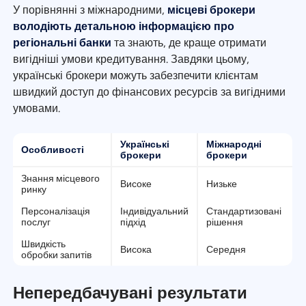
У порівнянні з міжнародними,
місцеві брокери
володіють детальною інформацією про
регіональні банки
та знають, де краще отримати
вигідніші умови кредитування. Завдяки цьому,
українські брокери можуть забезпечити клієнтам
швидкий доступ до фінансових ресурсів за вигідними
умовами.
Українські
Міжнародні
Особливості
брокери
брокери
Знання місцевого
Високе
Низьке
ринку
Персоналізація
Індивідуальний
Стандартизовані
послуг
підхід
рішення
Швидкість
Висока
Середня
обробки запитів
Непередбачувані результати