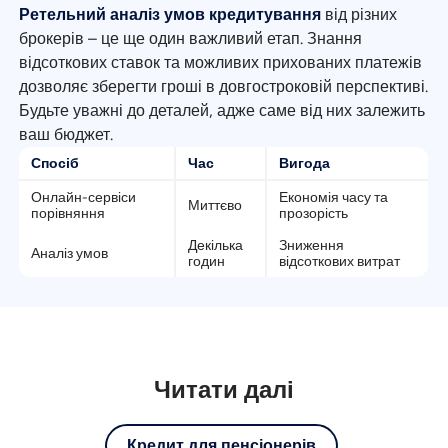
Ретельний аналіз умов кредитування
від різних
брокерів – це ще один важливий етап. Знання
відсоткових ставок та можливих прихованих платежів
дозволяє зберегти гроші в довгостроковій перспективі.
Будьте уважні до деталей, адже саме від них залежить
ваш бюджет.
Спосіб
Час
Вигода
Онлайн-сервіси
Економія часу та
Миттєво
порівняння
прозорість
Декілька
Зниження
Аналіз умов
годин
відсоткових витрат
Читати далі
Кредит для пенсіонерів