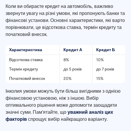
Коли ви обираєте кредит на автомобіль, важливо
звернути увагу на різні умови, які пропонують банки та
фінансові установи. Основні характеристики, які варто
порівнювати, це відсоткова ставка, термін кредиту та
початковий внесок.
Характеристика
Кредит А
Кредит Б
Відсоткова ставка
8%
10%
Термін кредиту
до 5 років
до 7 років
Початковий внесок
20%
15%
Інколия умови можуть бути більш вигідними з однією
фінансовою установою, ніж з іншою. Вибір
оптимального рішення може допомогти заощадити
значні суми. Пам’ятайте, що
уважний аналіз цих
факторів
спрощує вибір найкращого варіанту.