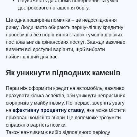
Неуважність до строків повернення та умов
дострокового погашення боргу.
Ще одна поширена помилка – це недослідження
ринку. Люди часто обирають першу-ліпшу кредитну
пропозицію без порівняння ставок і умов від різних
постачальників фінансових послуг. Завжди важливо
вивчити всі доступні варіанти, щоб вибрати
найвигідніший для вас.
Як уникнути підводних каменів
Перш ніж оформити кредит на автомобіль, важливо
врахувати кілька аспектів, аби уникнути неприємних
сюрпризів у майбутньому. По-перше, зверніть увагу
на
ефективну процентну ставку
, яка може містити
приховані комісії та збори. Це допоможе зрозуміти
справжню вартість позики.
Також важливим є вибір відповідного періоду