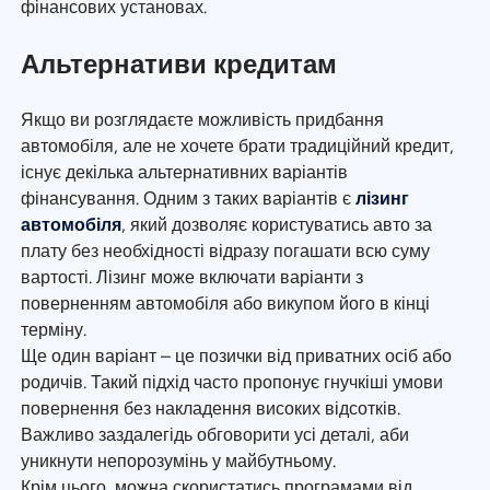
фінансових установах.
Альтернативи кредитам
Якщо ви розглядаєте можливість придбання
автомобіля, але не хочете брати традиційний кредит,
існує декілька альтернативних варіантів
фінансування. Одним з таких варіантів є
лізинг
автомобіля
, який дозволяє користуватись авто за
плату без необхідності відразу погашати всю суму
вартості. Лізинг може включати варіанти з
поверненням автомобіля або викупом його в кінці
терміну.
Ще один варіант – це позички від приватних осіб або
родичів. Такий підхід часто пропонує гнучкіші умови
повернення без накладення високих відсотків.
Важливо заздалегідь обговорити усі деталі, аби
уникнути непорозумінь у майбутньому.
Крім цього, можна скористатись програмами від