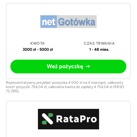
3000 zł - 5000 zł
1 - 48 mies.
Weź pożyczkę
Reprezentatywny przykład: pożyczka 4 000 zł na 4 miesiące, całkowity
koszt pożyczki 754,04 zł, całkowita kwota do zapłaty 4 754,04 zł (RRSO
73,78%).