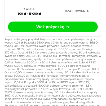
500 zł - 15 000 zł
Weź pożyczkę
Reprezentatywny przykład Pożyczki: Jednorazowa opłata rejestracyjna
wynosi 0,01 zł. Pożyczka 2500 zł na 30 dni (standardowe warunki) RRSO
wynosi 311,94%; całkowita kwota pożyczki: 2500 zł; oprocentowanie
zmienne: 18,5%; całkowity koszt pożyczki: 308,50 zł, w tym: Prowizja
270,49 zł, Odsetki 38,01 zł; okres obowiązywania umowy: 30 dni; całkowita
kwota do spłaty: 2808,50 zł. Przykład dla Pierwszej Promocyjnej Pożyczki w
przypadku terminowej spłaty: Jednorazowa opłata rejestracyjna wynosi
0,01 zł. Pożyczka 5000 zł na 30 dni (Promocyjne Warunki Spłaty) RRSO
wynosi 0,00%; całkowita kwota pożyczki: 5000 zł; oprocentowanie
zmienne: 0,0%; całkowity koszt pożyczki: 0,00 zł, w tym: Prowizja 0,00 zł,
Odsetki 0,00 zł; okres obowiązywania umowy: 30 dni; całkowita kwota do
spłaty: 5000,00 zł. Przykład dla Pierwszej Promocyjnej Pożyczki w
przypadku braku terminowej spłaty: Jednorazowa opłata rejestracyjna
wynosi 0,01 zł. Pożyczka 5000 zł na 30 dni RRSO wynosi 312,03%;
całkowita kwota pożyczki: 5000 zł; oprocentowanie zmienne: 18,5%;
całkowity koszt pożyczki: 617,10 zł, w tym: Prowizja 541,07 zł, Odsetki
76,03 zł; okres obowiązywania umowy: 30 dni; całkowita kwota do spłaty:
5617,10 zł. W przypadku braku terminowej spłaty pożyczkodawca zastrzega
sobie prawo do naliczania maksymalnych odsetek za opóźnienie w
wysokości dwukrotności sumy stopy referencyjnej Narodowego Banku
Polskiego oraz 5,5 punktów procentowych w skali roku, obowiązujących w