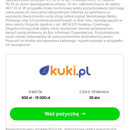
76,03 zł; okres obowiązywania umowy: 30 dni; całkowita kwota do spłaty:
5617,10 zł. W przypadku braku terminowej spłaty pożyczkodawca zastrzega
sobie prawo do naliczania maksymalnych odsetek za opóźnienie w
wysokości dwukrotności sumy stopy referencyjnej Narodowego Banku
Polskiego oraz 5,5 punktów procentowych w skali roku, obowiązujących w
dniu zwrotu Pożyczki zgodnie z art. 481 § 2(1) Kodeksu Cywilnego.
Długoterminowy brak spłaty może skutkować również przekazaniem
danych pożyczkobiorcy do Biur Informacji Gospodarczej. Pożyczkobiorca
może zostać zobowiązany do pokrycia kosztów dochodzenia zwrotu
Pożyczki na drodze postępowania sądowego i egzekucyjnego w przypadku
ich wystąpienia.
500 zł - 15 000 zł
30 dni
Weź pożyczkę
Reprezentatywny przykład Pożyczki: Jednorazowa opłata rejestracyjna