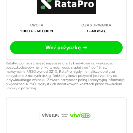
1 000 zł - 60 000 zł
1 - 48 mies.
Weź pożyczkę
RataPro pomaga znaleźć najlepsze oferty kredytowe od większości
pożyczkodawców na rynku, z możliwością spłaty od 1 do 48 rat,
maksymalne RRSO wynosi 321%. RataPro nigdy nie naliczy opłaty za
korzystanie z naszych usług. Dokładny koszt pożyczki jest zależny od
indywidualnego wniosku. Zawsze otrzymasz pełną i precyzyjną informację
o wysokości RRSO i wszystkich dodatkowych kosztach przed zawarciem
umowy o pożyczkę.