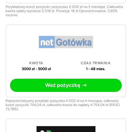
Przykładowy koszt pożyczki: pożyczasz 2.000 zł na 3 miesiące. Całkowita
kwota spłaty wyniesie 2.018 zł. Prowizja: 18 zł Oprocentowanie: 3,65%
rocznie.
3000 zł - 5000 zł
1 - 48 mies.
Weź pożyczkę
Reprezentatywny przykład: pożyczka 4 000 zł na 4 miesiące, całkowity
koszt pożyczki 754,04 zł, całkowita kwota do zapłaty 4 754,04 zł (RRSO
73,78%).