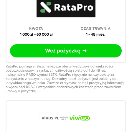
1 000 zł - 60 000 zł
1 - 48 mies.
Weź pożyczkę
RataPro pomaga znaleźć najlepsze oferty kredytowe od większości
pożyczkodawców na rynku, z możliwością spłaty od 1 do 48 rat,
maksymalne RRSO wynosi 321%. RataPro nigdy nie naliczy opłaty za
korzystanie z naszych usług. Dokładny koszt pożyczki jest zależny od
indywidualnego wniosku. Zawsze otrzymasz pełną i precyzyjną informację
o wysokości RRSO i wszystkich dodatkowych kosztach przed zawarciem
umowy o pożyczkę.