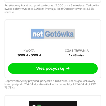
Przykładowy koszt pożyczki: pożyczasz 2.000 zł na 3 miesiące. Całkowita
kwota spłaty wyniesie 2.018 zł. Prowizja: 18 zł Oprocentowanie: 3,65%
rocznie.
3000 zł - 5000 zł
1 - 48 mies.
Weź pożyczkę
Reprezentatywny przykład: pożyczka 4 000 zł na 4 miesiące, całkowity
koszt pożyczki 754,04 zł, całkowita kwota do zapłaty 4 754,04 zł (RRSO
73,78%).