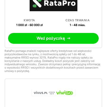
1 000 zł - 60 000 zł
1 - 48 mies.
Weź pożyczkę
RataPro pomaga znaleźć najlepsze oferty kredytowe od większości
pożyczkodawców na rynku, z możliwością spłaty od 1 do 48 rat,
maksymalne RRSO wynosi 321%. RataPro nigdy nie naliczy opłaty za
korzystanie z naszych usług. Dokładny koszt pożyczki jest zależny od
indywidualnego wniosku. Zawsze otrzymasz pełną i precyzyjną informację
o wysokości RRSO i wszystkich dodatkowych kosztach przed zawarciem
umowy o pożyczkę.