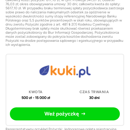
76,03 zł; okres obowiązywania umowy: 30 dni; całkowita kwota do spłaty:
5617,10 zł. W przypadku braku terminowej spłaty pożyczkodawca zastrzega
sobie prawo do naliczania maksymalnych odsetek za opóźnienie w
wysokości dwukrotności sumy stopy referencyjnej Narodowego Banku
Polskiego oraz 5,5 punktów procentowych w skali roku, obowiązujących w
dniu zwrotu Pożyczki zgodnie z art. 481 § 2(1) Kodeksu Cywilnego.
Długoterminowy brak spłaty może skutkować również przekazaniem
danych pożyczkobiorcy do Biur Informacji Gospodarczej. Pożyczkobiorca
może zostać zobowiązany do pokrycia kosztów dochodzenia zwrotu
Pożyczki na drodze postępowania sądowego i egzekucyjnego w przypadku
ich wystąpienia.
500 zł - 15 000 zł
30 dni
Weź pożyczkę
Reprezentatywny przykład Pożyczki: Jednorazowa opłata rejestracyjna