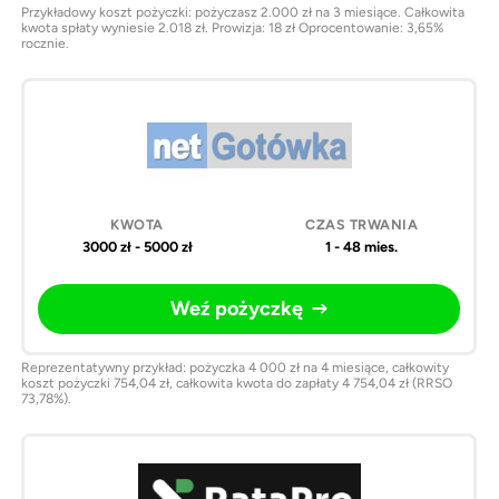
Przykładowy koszt pożyczki: pożyczasz 2.000 zł na 3 miesiące. Całkowita
kwota spłaty wyniesie 2.018 zł. Prowizja: 18 zł Oprocentowanie: 3,65%
rocznie.
3000 zł - 5000 zł
1 - 48 mies.
Weź pożyczkę
Reprezentatywny przykład: pożyczka 4 000 zł na 4 miesiące, całkowity
koszt pożyczki 754,04 zł, całkowita kwota do zapłaty 4 754,04 zł (RRSO
73,78%).