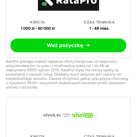
1 000 zł - 60 000 zł
1 - 48 mies.
Weź pożyczkę
RataPro pomaga znaleźć najlepsze oferty kredytowe od większości
pożyczkodawców na rynku, z możliwością spłaty od 1 do 48 rat,
maksymalne RRSO wynosi 321%. RataPro nigdy nie naliczy opłaty za
korzystanie z naszych usług. Dokładny koszt pożyczki jest zależny od
indywidualnego wniosku. Zawsze otrzymasz pełną i precyzyjną informację
o wysokości RRSO i wszystkich dodatkowych kosztach przed zawarciem
umowy o pożyczkę.