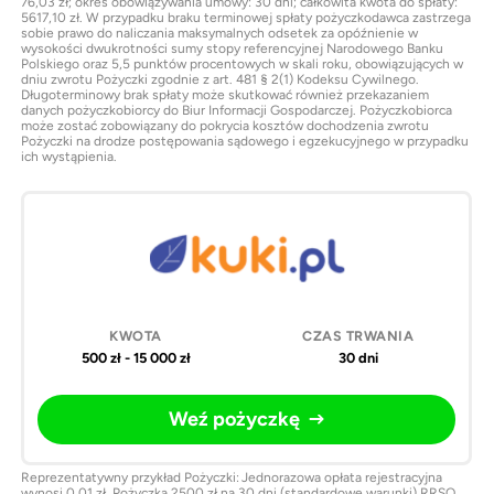
76,03 zł; okres obowiązywania umowy: 30 dni; całkowita kwota do spłaty:
5617,10 zł. W przypadku braku terminowej spłaty pożyczkodawca zastrzega
sobie prawo do naliczania maksymalnych odsetek za opóźnienie w
wysokości dwukrotności sumy stopy referencyjnej Narodowego Banku
Polskiego oraz 5,5 punktów procentowych w skali roku, obowiązujących w
dniu zwrotu Pożyczki zgodnie z art. 481 § 2(1) Kodeksu Cywilnego.
Długoterminowy brak spłaty może skutkować również przekazaniem
danych pożyczkobiorcy do Biur Informacji Gospodarczej. Pożyczkobiorca
może zostać zobowiązany do pokrycia kosztów dochodzenia zwrotu
Pożyczki na drodze postępowania sądowego i egzekucyjnego w przypadku
ich wystąpienia.
500 zł - 15 000 zł
30 dni
Weź pożyczkę
Reprezentatywny przykład Pożyczki: Jednorazowa opłata rejestracyjna
wynosi 0,01 zł. Pożyczka 2500 zł na 30 dni (standardowe warunki) RRSO