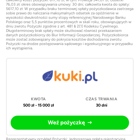
76,03 zł; okres obowiązywania umowy: 30 dni; całkowita kwota do spłaty:
5617,10 zł. W przypadku braku terminowej spłaty pożyczkodawca zastrzega
sobie prawo do naliczania maksymalnych odsetek za opóźnienie w
wysokości dwukrotności sumy stopy referencyjnej Narodowego Banku
Polskiego oraz 5,5 punktów procentowych w skali roku, obowiązujących w
dniu zwrotu Pożyczki zgodnie z art. 481 § 2(1) Kodeksu Cywilnego.
Długoterminowy brak spłaty może skutkować również przekazaniem
danych pożyczkobiorcy do Biur Informacji Gospodarczej. Pożyczkobiorca
może zostać zobowiązany do pokrycia kosztów dochodzenia zwrotu
Pożyczki na drodze postępowania sądowego i egzekucyjnego w przypadku
ich wystąpienia.
500 zł - 15 000 zł
30 dni
Weź pożyczkę
Reprezentatywny przykład Pożyczki: Jednorazowa opłata rejestracyjna