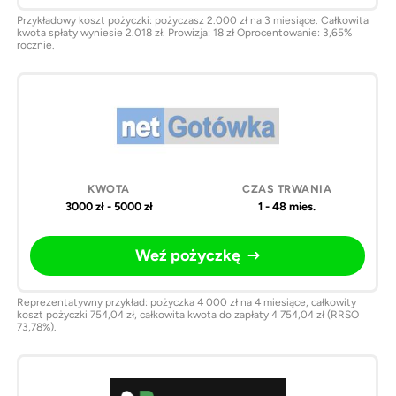
Przykładowy koszt pożyczki: pożyczasz 2.000 zł na 3 miesiące. Całkowita
kwota spłaty wyniesie 2.018 zł. Prowizja: 18 zł Oprocentowanie: 3,65%
rocznie.
3000 zł - 5000 zł
1 - 48 mies.
Weź pożyczkę
Reprezentatywny przykład: pożyczka 4 000 zł na 4 miesiące, całkowity
koszt pożyczki 754,04 zł, całkowita kwota do zapłaty 4 754,04 zł (RRSO
73,78%).