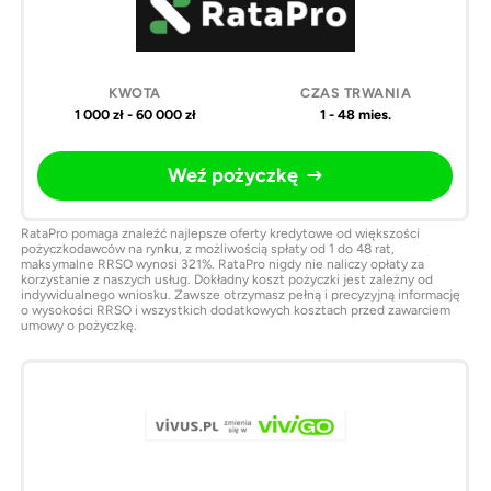
1 000 zł - 60 000 zł
1 - 48 mies.
Weź pożyczkę
RataPro pomaga znaleźć najlepsze oferty kredytowe od większości
pożyczkodawców na rynku, z możliwością spłaty od 1 do 48 rat,
maksymalne RRSO wynosi 321%. RataPro nigdy nie naliczy opłaty za
korzystanie z naszych usług. Dokładny koszt pożyczki jest zależny od
indywidualnego wniosku. Zawsze otrzymasz pełną i precyzyjną informację
o wysokości RRSO i wszystkich dodatkowych kosztach przed zawarciem
umowy o pożyczkę.