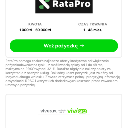
1 000 zł - 60 000 zł
1 - 48 mies.
Weź pożyczkę
RataPro pomaga znaleźć najlepsze oferty kredytowe od większości
pożyczkodawców na rynku, z możliwością spłaty od 1 do 48 rat,
maksymalne RRSO wynosi 321%. RataPro nigdy nie naliczy opłaty za
korzystanie z naszych usług. Dokładny koszt pożyczki jest zależny od
indywidualnego wniosku. Zawsze otrzymasz pełną i precyzyjną informację
o wysokości RRSO i wszystkich dodatkowych kosztach przed zawarciem
umowy o pożyczkę.