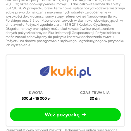
76,03 zł; okres obowiązywania umowy: 30 dni; całkowita kwota do spłaty:
5617,10 zł. W przypadku braku terminowej spłaty pożyczkodawca zastrzega
sobie prawo do naliczania maksymalnych odsetek za opóźnienie w
wysokości dwukrotności sumy stopy referencyjnej Narodowego Banku
Polskiego oraz 5,5 punktów procentowych w skali roku, obowiązujących w
dniu zwrotu Pożyczki zgodnie z art. 481 § 2(1) Kodeksu Cywilnego.
Długoterminowy brak spłaty może skutkować również przekazaniem
danych pożyczkobiorcy do Biur Informacji Gospodarczej. Pożyczkobiorca
może zostać zobowiązany do pokrycia kosztów dochodzenia zwrotu
Pożyczki na drodze postępowania sądowego i egzekucyjnego w przypadku
ich wystąpienia.
500 zł - 15 000 zł
30 dni
Weź pożyczkę
Reprezentatywny przykład Pożyczki: Jednorazowa opłata rejestracyjna