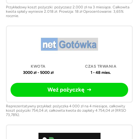
Przykładowy koszt pożyczki: pożyczasz 2.000 zł na 3 miesiące. Całkowita
kwota spłaty wyniesie 2.018 zł. Prowizja: 18 zł Oprocentowanie: 3,65%
rocznie.
3000 zł - 5000 zł
1 - 48 mies.
Weź pożyczkę
Reprezentatywny przykład: pożyczka 4 000 zł na 4 miesiące, całkowity
koszt pożyczki 754,04 zł, całkowita kwota do zapłaty 4 754,04 zł (RRSO
73,78%).