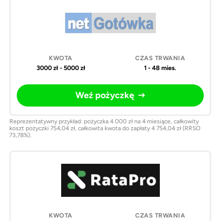
3000 zł - 5000 zł
1 - 48 mies.
Weź pożyczkę
Reprezentatywny przykład: pożyczka 4 000 zł na 4 miesiące, całkowity
koszt pożyczki 754,04 zł, całkowita kwota do zapłaty 4 754,04 zł (RRSO
73,78%).