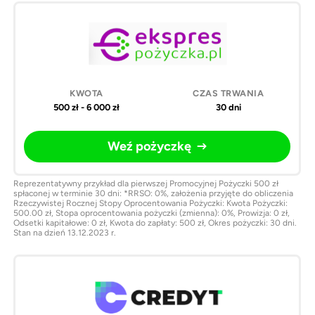
500 zł - 6 000 zł
30 dni
Weź pożyczkę
Reprezentatywny przykład dla pierwszej Promocyjnej Pożyczki 500 zł
spłaconej w terminie 30 dni: *RRSO: 0%, założenia przyjęte do obliczenia
Rzeczywistej Rocznej Stopy Oprocentowania Pożyczki: Kwota Pożyczki:
500.00 zł, Stopa oprocentowania pożyczki (zmienna): 0%, Prowizja: 0 zł,
Odsetki kapitałowe: 0 zł, Kwota do zapłaty: 500 zł, Okres pożyczki: 30 dni.
Stan na dzień 13.12.2023 r.