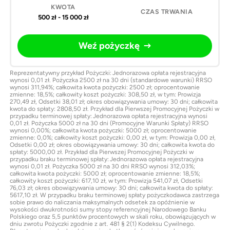
500 zł - 15 000 zł
Weź pożyczkę
Reprezentatywny przykład Pożyczki: Jednorazowa opłata rejestracyjna
wynosi 0,01 zł. Pożyczka 2500 zł na 30 dni (standardowe warunki) RRSO
wynosi 311,94%; całkowita kwota pożyczki: 2500 zł; oprocentowanie
zmienne: 18,5%; całkowity koszt pożyczki: 308,50 zł, w tym: Prowizja
270,49 zł, Odsetki 38,01 zł; okres obowiązywania umowy: 30 dni; całkowita
kwota do spłaty: 2808,50 zł. Przykład dla Pierwszej Promocyjnej Pożyczki w
przypadku terminowej spłaty: Jednorazowa opłata rejestracyjna wynosi
0,01 zł. Pożyczka 5000 zł na 30 dni (Promocyjne Warunki Spłaty) RRSO
wynosi 0,00%; całkowita kwota pożyczki: 5000 zł; oprocentowanie
zmienne: 0,0%; całkowity koszt pożyczki: 0,00 zł, w tym: Prowizja 0,00 zł,
Odsetki 0,00 zł; okres obowiązywania umowy: 30 dni; całkowita kwota do
spłaty: 5000,00 zł. Przykład dla Pierwszej Promocyjnej Pożyczki w
przypadku braku terminowej spłaty: Jednorazowa opłata rejestracyjna
wynosi 0,01 zł. Pożyczka 5000 zł na 30 dni RRSO wynosi 312,03%;
całkowita kwota pożyczki: 5000 zł; oprocentowanie zmienne: 18,5%;
całkowity koszt pożyczki: 617,10 zł, w tym: Prowizja 541,07 zł, Odsetki
76,03 zł; okres obowiązywania umowy: 30 dni; całkowita kwota do spłaty:
5617,10 zł. W przypadku braku terminowej spłaty pożyczkodawca zastrzega
sobie prawo do naliczania maksymalnych odsetek za opóźnienie w
wysokości dwukrotności sumy stopy referencyjnej Narodowego Banku
Polskiego oraz 5,5 punktów procentowych w skali roku, obowiązujących w
dniu zwrotu Pożyczki zgodnie z art. 481 § 2(1) Kodeksu Cywilnego.