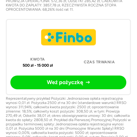
PROWIZJA OPERACYJNA: 572,36 zł, ODSETKI: 285,42 zł, CAŁKOWITA
KWOTA DO ZAPŁATY: 3857,78 zł, RZECZYWISTA ROCZNA STOPA
OPROCENTOWANIA: 68,26% ilość rat 11.
500 zł - 15 000 zł
Weź pożyczkę
Reprezentatywny przykład Pożyczki: Jednorazowa opłata rejestracyjna
wynosi 0,01 zł. Pożyczka 2500 zł na 30 dni (standardowe warunki) RRSO
wynosi 311,94%; całkowita kwota pożyczki: 2500 zł; oprocentowanie
zmienne: 18,5%; całkowity koszt pożyczki: 308,50 zł, w tym: Prowizja
270,49 zł, Odsetki 38,01 zł; okres obowiązywania umowy: 30 dni; całkowita
kwota do spłaty: 2808,50 zł. Przykład dla Pierwszej Promocyjnej Pożyczki w
przypadku terminowej spłaty: Jednorazowa opłata rejestracyjna wynosi
0,01 zł. Pożyczka 5000 zł na 30 dni (Promocyjne Warunki Spłaty) RRSO
wynosi 0,00%; całkowita kwota pożyczki: 5000 zł; oprocentowanie
zmienne: 0,0%; całkowity koszt pożyczki: 0,00 zł, w tym: Prowizja 0,00 zł,