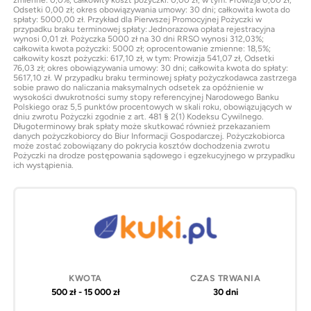
Odsetki 0,00 zł; okres obowiązywania umowy: 30 dni; całkowita kwota do
spłaty: 5000,00 zł. Przykład dla Pierwszej Promocyjnej Pożyczki w
przypadku braku terminowej spłaty: Jednorazowa opłata rejestracyjna
wynosi 0,01 zł. Pożyczka 5000 zł na 30 dni RRSO wynosi 312,03%;
całkowita kwota pożyczki: 5000 zł; oprocentowanie zmienne: 18,5%;
całkowity koszt pożyczki: 617,10 zł, w tym: Prowizja 541,07 zł, Odsetki
76,03 zł; okres obowiązywania umowy: 30 dni; całkowita kwota do spłaty:
5617,10 zł. W przypadku braku terminowej spłaty pożyczkodawca zastrzega
sobie prawo do naliczania maksymalnych odsetek za opóźnienie w
wysokości dwukrotności sumy stopy referencyjnej Narodowego Banku
Polskiego oraz 5,5 punktów procentowych w skali roku, obowiązujących w
dniu zwrotu Pożyczki zgodnie z art. 481 § 2(1) Kodeksu Cywilnego.
Długoterminowy brak spłaty może skutkować również przekazaniem
danych pożyczkobiorcy do Biur Informacji Gospodarczej. Pożyczkobiorca
może zostać zobowiązany do pokrycia kosztów dochodzenia zwrotu
Pożyczki na drodze postępowania sądowego i egzekucyjnego w przypadku
ich wystąpienia.
500 zł - 15 000 zł
30 dni