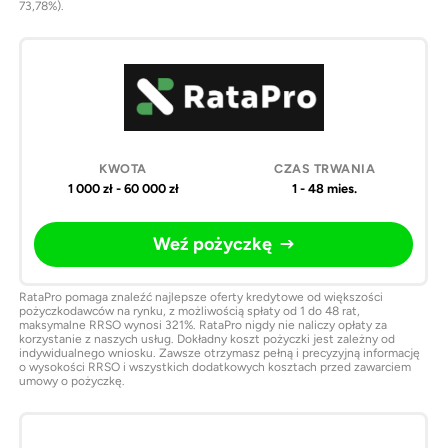
73,78%).
1 000 zł - 60 000 zł
1 - 48 mies.
Weź pożyczkę
RataPro pomaga znaleźć najlepsze oferty kredytowe od większości
pożyczkodawców na rynku, z możliwością spłaty od 1 do 48 rat,
maksymalne RRSO wynosi 321%. RataPro nigdy nie naliczy opłaty za
korzystanie z naszych usług. Dokładny koszt pożyczki jest zależny od
indywidualnego wniosku. Zawsze otrzymasz pełną i precyzyjną informację
o wysokości RRSO i wszystkich dodatkowych kosztach przed zawarciem
umowy o pożyczkę.