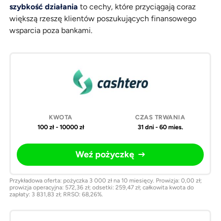
szybkość działania
to cechy, które przyciągają coraz
większą rzeszę klientów poszukujących finansowego
wsparcia poza bankami.
Pożyczki
Kwota
Czas
Weź
online
trwania
pożyczkę
100 zł - 10000 zł
31 dni - 60 mies.
Weź pożyczkę
Przykładowa oferta: pożyczka 3 000 zł na 10 miesięcy. Prowizja: 0,00 zł;
prowizja operacyjna: 572,36 zł; odsetki: 259,47 zł; całkowita kwota do
zapłaty: 3 831,83 zł; RRSO: 68,26%.