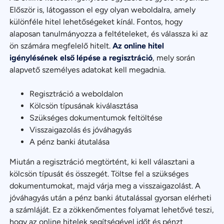
Először is, látogasson el egy olyan weboldalra, amely
különféle hitel lehetőségeket kínál. Fontos, hogy
alaposan tanulmányozza a feltételeket, és válassza ki az
ön számára megfelelő hitelt.
Az online hitel
igénylésének első lépése a regisztráció
, mely során
alapvető személyes adatokat kell megadnia.
Regisztráció a weboldalon
Kölcsön típusának kiválasztása
Szükséges dokumentumok feltöltése
Visszaigazolás és jóváhagyás
A pénz banki átutalása
Miután a regisztráció megtörtént, ki kell választani a
kölcsön típusát és összegét. Töltse fel a szükséges
dokumentumokat, majd várja meg a visszaigazolást. A
jóváhagyás után a pénz banki átutalással gyorsan elérheti
a számláját. Ez a zökkenőmentes folyamat lehetővé teszi,
hogy az online hitelek segítségével időt és pénzt