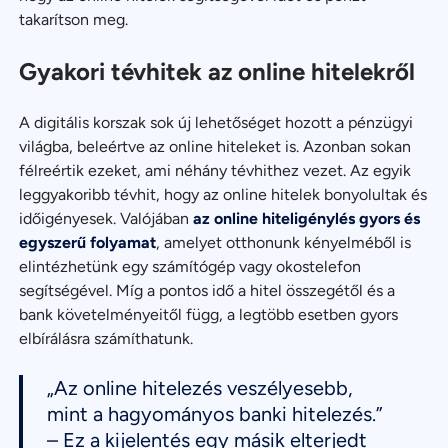
takarítson meg.
Gyakori tévhitek az online hitelekről
A digitális korszak sok új lehetőséget hozott a pénzügyi
világba, beleértve az online hiteleket is. Azonban sokan
félreértik ezeket, ami néhány tévhithez vezet. Az egyik
leggyakoribb tévhit, hogy az online hitelek bonyolultak és
időigényesek. Valójában
az online hiteligénylés gyors és
egyszerű folyamat
, amelyet otthonunk kényelméből is
elintézhetünk egy számítógép vagy okostelefon
segítségével. Míg a pontos idő a hitel összegétől és a
bank követelményeitől függ, a legtöbb esetben gyors
elbírálásra számíthatunk.
„Az online hitelezés veszélyesebb,
mint a hagyományos banki hitelezés.”
– Ez a kijelentés egy másik elterjedt