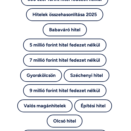
Hitelek összehasonlítása 2025
Babaváró hitel
5 millió forint hitel fedezet nélkül
7 millió forint hitel fedezet nélkül
Gyorskölcsön
Széchenyi hitel
9 millió forint hitel fedezet nélkül
Valós magánhitelek
Építési hitel
Olcsó hitel