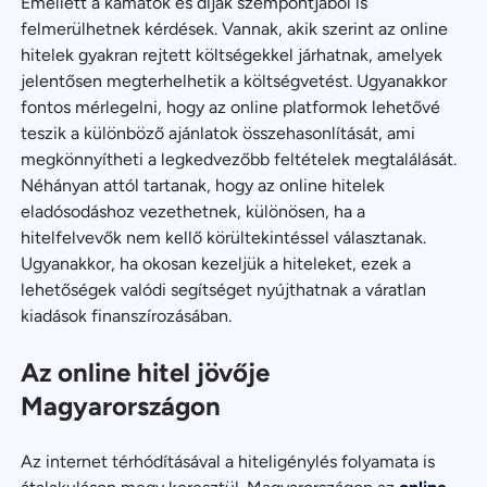
Emellett a kamatok és díjak szempontjából is
felmerülhetnek kérdések. Vannak, akik szerint az online
hitelek gyakran rejtett költségekkel járhatnak, amelyek
jelentősen megterhelhetik a költségvetést. Ugyanakkor
fontos mérlegelni, hogy az online platformok lehetővé
teszik a különböző ajánlatok összehasonlítását, ami
megkönnyítheti a legkedvezőbb feltételek megtalálását.
Néhányan attól tartanak, hogy az online hitelek
eladósodáshoz vezethetnek, különösen, ha a
hitelfelvevők nem kellő körültekintéssel választanak.
Ugyanakkor, ha okosan kezeljük a hiteleket, ezek a
lehetőségek valódi segítséget nyújthatnak a váratlan
kiadások finanszírozásában.
Az online hitel jövője
Magyarországon
Az internet térhódításával a hiteligénylés folyamata is