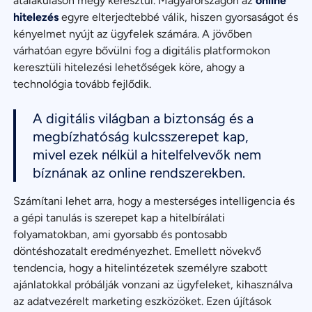
átalakuláson megy keresztül. Magyarországon az
online
hitelezés
egyre elterjedtebbé válik, hiszen gyorsaságot és
kényelmet nyújt az ügyfelek számára. A jövőben
várhatóan egyre bővülni fog a digitális platformokon
keresztüli hitelezési lehetőségek köre, ahogy a
technológia tovább fejlődik.
A digitális világban a biztonság és a
megbízhatóság kulcsszerepet kap,
mivel ezek nélkül a hitelfelvevők nem
bíznának az online rendszerekben.
Számítani lehet arra, hogy a mesterséges intelligencia és
a gépi tanulás is szerepet kap a hitelbírálati
folyamatokban, ami gyorsabb és pontosabb
döntéshozatalt eredményezhet. Emellett növekvő
tendencia, hogy a hitelintézetek személyre szabott
ajánlatokkal próbálják vonzani az ügyfeleket, kihasználva
az adatvezérelt marketing eszközöket. Ezen újítások