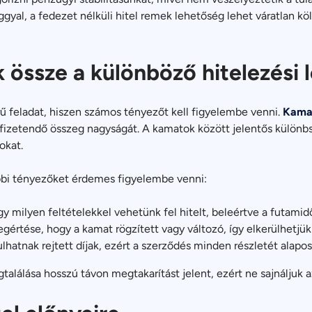
ggyal, a fedezet nélküli hitel remek lehetőség lehet váratlan kö
 össze a különböző hitelezési
rű feladat, hiszen számos tényezőt kell figyelembe venni.
Kama
zafizetendő összeg nagyságát. A kamatok között jelentős külön
okat.
ábbi tényezőket érdemes figyelembe venni:
ogy milyen feltételekkel vehetünk fel hitelt, beleértve a futamid
gértése, hogy a kamat rögzített vagy változó, így elkerülhetjük
ulhatnak rejtett díjak, ezért a szerződés minden részletét alaposa
alálása hosszú távon megtakarítást jelent, ezért ne sajnáljuk az