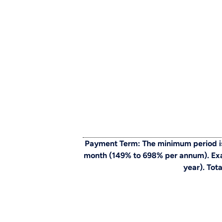
Payment Term: The minimum period is
month (149% to 698% per annum). Exam
year). Tot