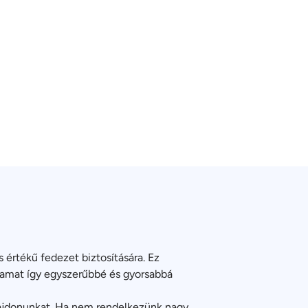
 értékű fedezet biztosítására. Ez
olyamat így egyszerűbbé és gyorsabbá
ulajdonunkat. Ha nem rendelkezünk nagy