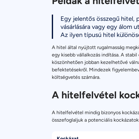
Példák a hitelfelvé
Egy jelentős összegű hitel, 
vásárlására vagy egy álom
Az ilyen típusú hitel különö
A hitel által nyújtott rugalmasság meg
egy kisebb vállalkozás indítása. A stabi
köszönhetően jobban kezelhetővé válnak 
befektetésekről. Mindezek figyelembevét
költségvetés számára.
A hitelfelvétel koc
A hitelfelvétel mindig bizonyos kockáza
összefoglaljuk a potenciális kockázatok
Kockázat