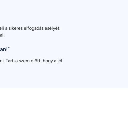
i a sikeres elfogadás esélyét.
al!
an!”
. Tartsa szem előtt, hogy a jól