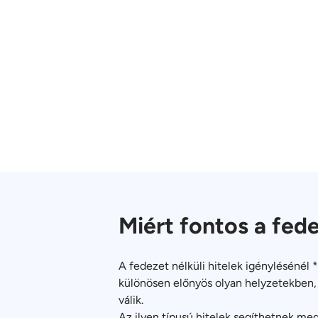
Miért fontos a fede
A fedezet nélküli hitelek igénylésénél 
különösen előnyös olyan helyzetekben, a
válik.
Az ilyen típusú hitelek segíthetnek me