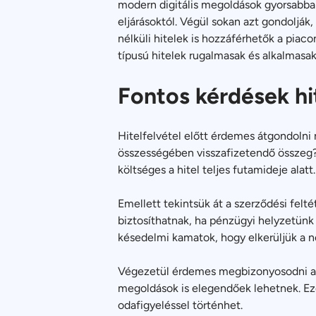
modern digitális megoldások gyorsabban 
eljárásoktól. Végül sokan azt gondolják
nélküli hitelek is hozzáférhetők a piac
típusú hitelek rugalmasak és alkalmasak
Fontos kérdések hit
Hitelfelvétel előtt érdemes átgondolni
összességében visszafizetendő összeg?
költséges a hitel teljes futamideje alat
Emellett tekintsük át a szerződési felt
biztosíthatnak, ha pénzügyi helyzetünk 
késedelmi kamatok, hogy elkerüljük a n
Végezetül érdemes megbizonyosodni ar
megoldások is elegendőek lehetnek. Eze
odafigyeléssel történhet.