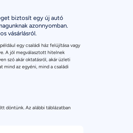
éget biztosít egy új autó
g magunknak azonnyomban.
os vásárlásról.
éldául egy családi ház felújítása vagy
ve. A jól megválasztott hitelnek
n szó akár oktatásról, akár üzleti
at mind az egyéni, mind a családi
őtt döntünk. Az alábbi táblázatban