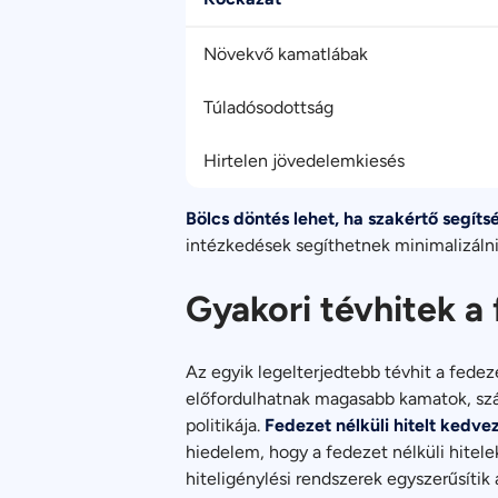
Növekvő kamatlábak
Túladósodottság
Hirtelen jövedelemkiesés
Bölcs döntés lehet, ha szakértő segíts
intézkedések segíthetnek minimalizálni
Gyakori tévhitek a 
Az egyik legelterjedtebb tévhit a fede
előfordulhatnak magasabb kamatok, szám
politikája.
Fedezet nélküli hitelt kedvező
hiedelem, hogy a fedezet nélküli hitele
hiteligénylési rendszerek egyszerűsíti