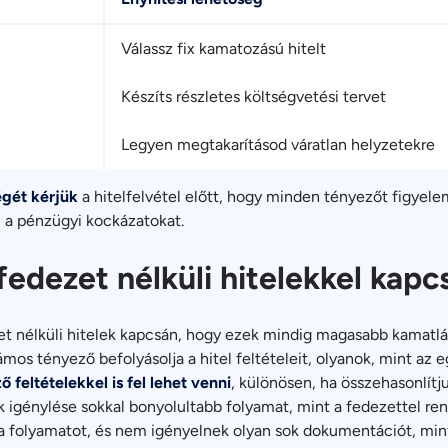
Válassz fix kamatozású hitelt
Készíts részletes költségvetési tervet
Legyen megtakarításod váratlan helyzetekre
égét kérjük
a hitelfelvétel előtt, hogy minden tényezőt figyele
 a pénzügyi kockázatokat.
fedezet nélküli hitelekkel kap
zet nélküli hitelek kapcsán, hogy ezek mindig magasabb kamatl
os tényező befolyásolja a hitel feltételeit, olyanok, mint az 
 feltételekkel is fel lehet venni
, különösen, ha összehasonlítju
k igénylése sokkal bonyolultabb folyamat, mint a fedezettel re
k a folyamatot, és nem igényelnek olyan sok dokumentációt, min