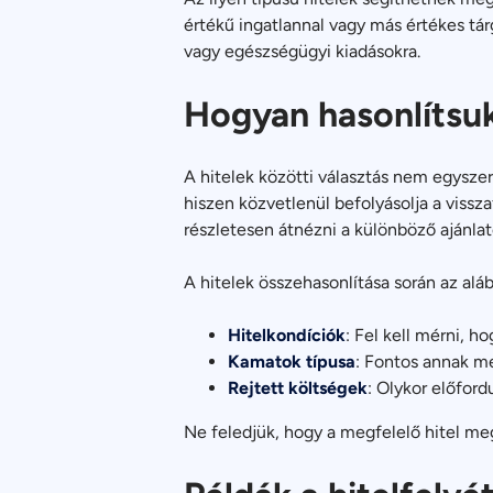
értékű ingatlannal vagy más értékes tár
vagy egészségügyi kiadásokra.
Hogyan hasonlítsuk
A hitelek közötti választás nem egysze
hiszen közvetlenül befolyásolja a viss
részletesen átnézni a különböző ajánlat
A hitelek összehasonlítása során az al
Hitelkondíciók
: Fel kell mérni, h
Kamatok típusa
: Fontos annak me
Rejtett költségek
: Olykor előford
Ne feledjük, hogy a megfelelő hitel megt