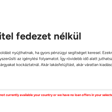
hitel fedezet nélkül
oldást nyújthatnak, ha gyors pénzügyi segítséget keresel. Ezek
yszerűsíti az igénylési folyamatot. Így rövidebb idő alatt jutha
rgyakat kockáztatnál. Akár lakásfelújítást, akár váratlan kiadá
 not currently available your country or we have no loan offers in your selec