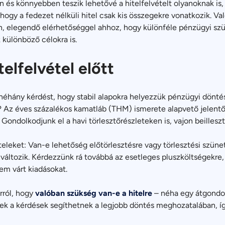
és könnyebben teszik lehetővé a hitelfelvételt olyanoknak is, 
, hogy a fedezet nélküli hitel csak kis összegekre vonatkozik. 
on, elegendő elérhetőséggel ahhoz, hogy különféle pénzügyi szük
 különböző célokra is.
elfelvétel előtt
 néhány kérdést, hogy stabil alapokra helyezzük pénzügyi dönté
 Az éves százalékos kamatláb (THM) ismerete alapvető jelentő
t. Gondolkodjunk el a havi törlesztőrészleteken is, vajon beilles
ételeket: Van-e lehetőség előtörlesztésre vagy törlesztési szü
változik. Kérdezzünk rá továbbá az esetleges pluszköltségekre, 
em várt kiadásokat.
ról, hogy
valóban szükség van-e a hitelre
– néha egy átgondol
k a kérdések segíthetnek a legjobb döntés meghozatalában, így