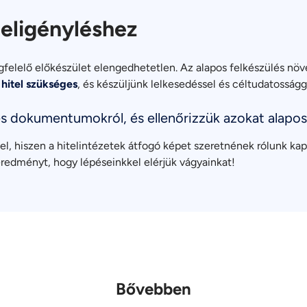
teligényléshez
felelő előkészület elengedhetetlen. Az alapos felkészülés növel
 hitel szükséges
, és készüljünk lelkesedéssel és céltudatosságg
ges dokumentumokról, és ellenőrizzük azokat alapos
, hiszen a hitelintézetek átfogó képet szeretnének rólunk kapni
 eredményt, hogy lépéseinkkel elérjük vágyainkat!
Bővebben