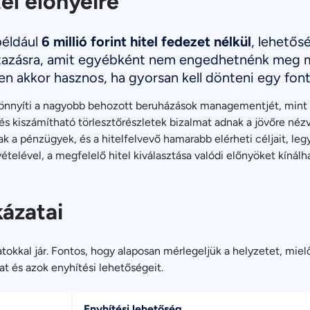
tel előnyeire
például
6 millió forint hitel fedezet nélkül
, lehetős
 utazásra, amit egyébként nem engedhetnénk me
sen akkor hasznos, ha gyorsan kell dönteni egy font
könnyíti a nagyobb behozott beruházások managementjét, mint p
l és kiszámítható törlesztőrészletek bizalmat adnak a jövőre néz
a pénzügyek, és a hitelfelvevő hamarabb elérheti céljait, legye
elével, a megfelelő hitel kiválasztása valódi előnyöket kínálh
kázatai
tokkal jár. Fontos, hogy alaposan mérlegeljük a helyzetet, miel
at és azok enyhítési lehetőségeit.
Enyhítési lehetőség