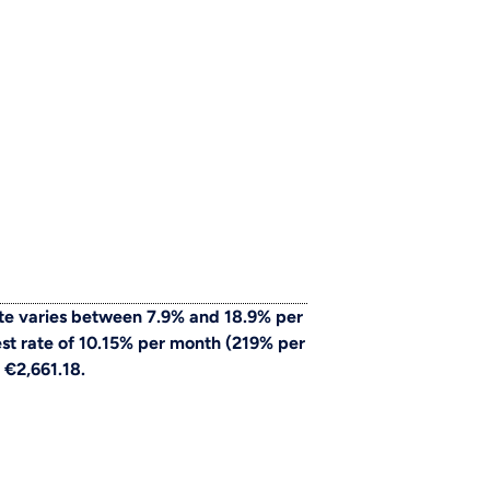
te varies between 7.9% and 18.9% per
st rate of 10.15% per month (219% per
 €2,661.18.