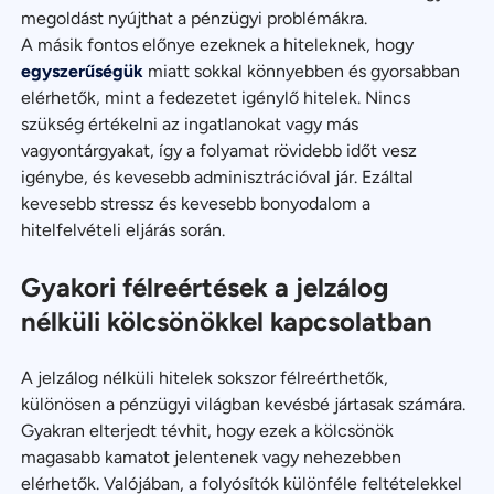
megoldást nyújthat a pénzügyi problémákra.
A másik fontos előnye ezeknek a hiteleknek, hogy
egyszerűségük
miatt sokkal könnyebben és gyorsabban
elérhetők, mint a fedezetet igénylő hitelek. Nincs
szükség értékelni az ingatlanokat vagy más
vagyontárgyakat, így a folyamat rövidebb időt vesz
igénybe, és kevesebb adminisztrációval jár. Ezáltal
kevesebb stressz és kevesebb bonyodalom a
hitelfelvételi eljárás során.
Gyakori félreértések a jelzálog
nélküli kölcsönökkel kapcsolatban
A jelzálog nélküli hitelek sokszor félreérthetők,
különösen a pénzügyi világban kevésbé jártasak számára.
Gyakran elterjedt tévhit, hogy ezek a kölcsönök
magasabb kamatot jelentenek vagy nehezebben
elérhetők. Valójában, a folyósítók különféle feltételekkel