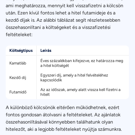
ami meghatározza, mennyit kell visszafizetni a kölcsön
után. Ezen kívül fontos lehet a hitel futamideje és a
kezdő díjak is. Az alábbi táblázat segít részletesebben
összehasonlítani a költségeket és a visszafizetési
feltételeket:
Költségtípus
Leírás
Éves százalékban kifejezve, ez határozza meg
Kamatláb
a hitel költségét
Egyszeri díj, amely a hitel felvételéhez
Kezdő díj
kapcsolódik
Az az időszak, amely alatt vissza kell fizetni a
Futamidő
hitelt
A különböző kölcsönök eltérően működhetnek, ezért
fontos gondosan átolvasni a feltételeket. Az ajánlatok
összehasonlításával könnyebben találhatunk olyan
hitelezőt, aki a legjobb feltételeket nyújtja számunkra.