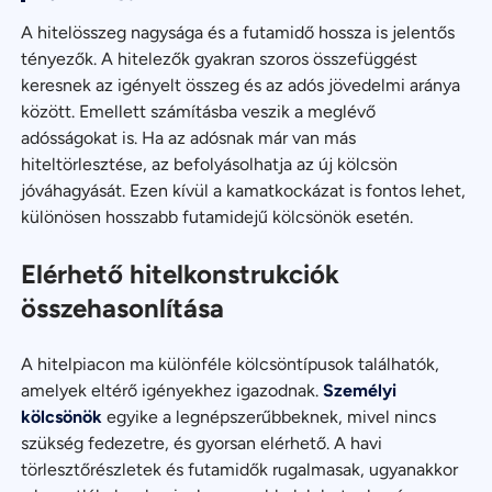
A hitelösszeg nagysága és a futamidő hossza is jelentős
tényezők. A hitelezők gyakran szoros összefüggést
keresnek az igényelt összeg és az adós jövedelmi aránya
között. Emellett számításba veszik a meglévő
adósságokat is. Ha az adósnak már van más
hiteltörlesztése, az befolyásolhatja az új kölcsön
jóváhagyását. Ezen kívül a kamatkockázat is fontos lehet,
különösen hosszabb futamidejű kölcsönök esetén.
Elérhető hitelkonstrukciók
összehasonlítása
A hitelpiacon ma különféle kölcsöntípusok találhatók,
amelyek eltérő igényekhez igazodnak.
Személyi
kölcsönök
egyike a legnépszerűbbeknek, mivel nincs
szükség fedezetre, és gyorsan elérhető. A havi
törlesztőrészletek és futamidők rugalmasak, ugyanakkor