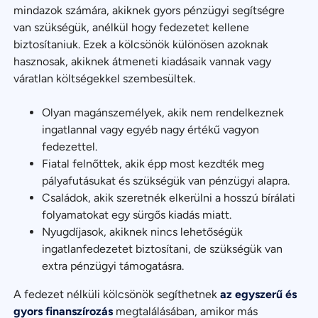
mindazok számára, akiknek gyors pénzügyi segítségre
van szükségük, anélkül hogy fedezetet kellene
biztosítaniuk. Ezek a kölcsönök különösen azoknak
hasznosak, akiknek átmeneti kiadásaik vannak vagy
váratlan költségekkel szembesültek.
Olyan magánszemélyek, akik nem rendelkeznek
ingatlannal vagy egyéb nagy értékű vagyon
fedezettel.
Fiatal felnőttek, akik épp most kezdték meg
pályafutásukat és szükségük van pénzügyi alapra.
Családok, akik szeretnék elkerülni a hosszú bírálati
folyamatokat egy sürgős kiadás miatt.
Nyugdíjasok, akiknek nincs lehetőségük
ingatlanfedezetet biztosítani, de szükségük van
extra pénzügyi támogatásra.
A fedezet nélküli kölcsönök segíthetnek
az egyszerű és
gyors finanszírozás
megtalálásában, amikor más