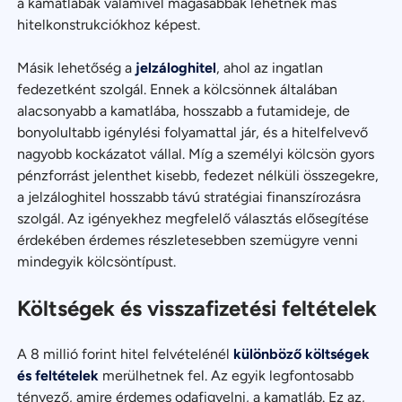
a kamatlábak valamivel magasabbak lehetnek más
hitelkonstrukciókhoz képest.
Másik lehetőség a
jelzáloghitel
, ahol az ingatlan
fedezetként szolgál. Ennek a kölcsönnek általában
alacsonyabb a kamatlába, hosszabb a futamideje, de
bonyolultabb igénylési folyamattal jár, és a hitelfelvevő
nagyobb kockázatot vállal. Míg a személyi kölcsön gyors
pénzforrást jelenthet kisebb, fedezet nélküli összegekre,
a jelzáloghitel hosszabb távú stratégiai finanszírozásra
szolgál. Az igényekhez megfelelő választás elősegítése
érdekében érdemes részletesebben szemügyre venni
mindegyik kölcsöntípust.
Költségek és visszafizetési feltételek
A 8 millió forint hitel felvételénél
különböző költségek
és feltételek
merülhetnek fel. Az egyik legfontosabb
tényező, amire érdemes odafigyelni, a kamatláb. Ez az,