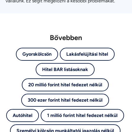
vállalunk. Ez segít megelőzni a későbbi problémákat.
Bővebben
Gyorskölcsön
Lakásfelújítási hitel
Hitel BAR listásoknak
20 millió forint hitel fedezet nélkül
300 ezer forint hitel fedezet nélkül
Autóhitel
1 millió forint hitel fedezet nélkül
Személyi kölcsön munkáltatói igazolás nélkül