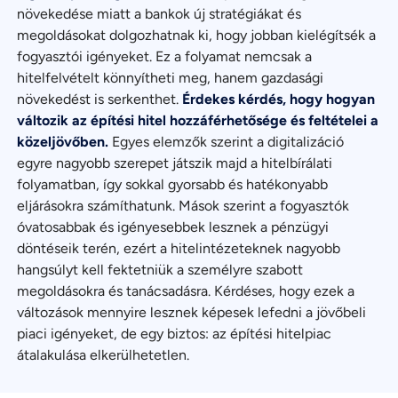
növekedése miatt a bankok új stratégiákat és
megoldásokat dolgozhatnak ki, hogy jobban kielégítsék a
fogyasztói igényeket. Ez a folyamat nemcsak a
hitelfelvételt könnyítheti meg, hanem gazdasági
növekedést is serkenthet.
Érdekes kérdés, hogy hogyan
változik az építési hitel hozzáférhetősége és feltételei a
közeljövőben.
Egyes elemzők szerint a digitalizáció
egyre nagyobb szerepet játszik majd a hitelbírálati
folyamatban, így sokkal gyorsabb és hatékonyabb
eljárásokra számíthatunk. Mások szerint a fogyasztók
óvatosabbak és igényesebbek lesznek a pénzügyi
döntéseik terén, ezért a hitelintézeteknek nagyobb
hangsúlyt kell fektetniük a személyre szabott
megoldásokra és tanácsadásra. Kérdéses, hogy ezek a
változások mennyire lesznek képesek lefedni a jövőbeli
piaci igényeket, de egy biztos: az építési hitelpiac
átalakulása elkerülhetetlen.