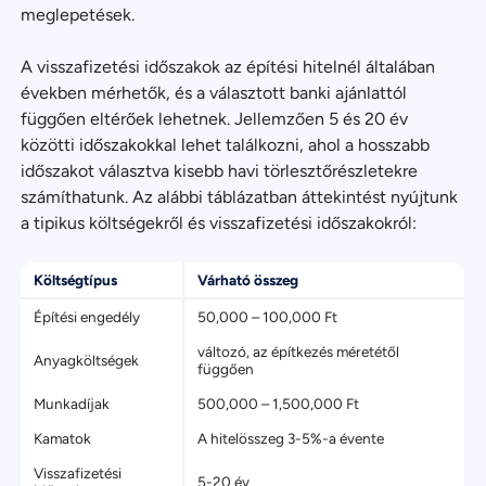
meglepetések.
A visszafizetési időszakok az építési hitelnél általában
években mérhetők, és a választott banki ajánlattól
függően eltérőek lehetnek. Jellemzően 5 és 20 év
közötti időszakokkal lehet találkozni, ahol a hosszabb
időszakot választva kisebb havi törlesztőrészletekre
számíthatunk. Az alábbi táblázatban áttekintést nyújtunk
a tipikus költségekről és visszafizetési időszakokról:
Költségtípus
Várható összeg
Építési engedély
50,000 – 100,000 Ft
változó, az építkezés méretétől
Anyagköltségek
függően
Munkadíjak
500,000 – 1,500,000 Ft
Kamatok
A hitelösszeg 3-5%-a évente
Visszafizetési
5-20 év