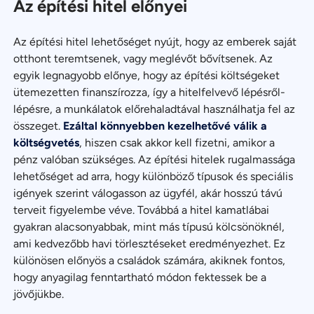
Az építési hitel előnyei
Az építési hitel lehetőséget nyújt, hogy az emberek saját
otthont teremtsenek, vagy meglévőt bővítsenek. Az
egyik legnagyobb előnye, hogy az építési költségeket
ütemezetten finanszírozza, így a hitelfelvevő lépésről-
lépésre, a munkálatok előrehaladtával használhatja fel az
összeget.
Ezáltal könnyebben kezelhetővé válik a
költségvetés
, hiszen csak akkor kell fizetni, amikor a
pénz valóban szükséges. Az építési hitelek rugalmassága
lehetőséget ad arra, hogy különböző típusok és speciális
igények szerint válogasson az ügyfél, akár hosszú távú
terveit figyelembe véve. Továbbá a hitel kamatlábai
gyakran alacsonyabbak, mint más típusú kölcsönöknél,
ami kedvezőbb havi törlesztéseket eredményezhet. Ez
különösen előnyös a családok számára, akiknek fontos,
hogy anyagilag fenntartható módon fektessek be a
jövőjükbe.