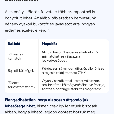
A személyi kölcsön felvétele több szempontból is
bonyolult lehet. Az alábbi táblázatban bemutatunk
néhány gyakori buktatót és javaslatot arra, hogyan
érdemes ezeket elkerülni.
Buktató
Megoldás
Mindig hasonlítsa össze a különböző
Túl magas
ajánlatokat, és válassza a
kamatok
legkedvezőbbet.
Kérdezzen rá minden díjra, és ellenőrizze
Rejtett költségek
a teljes hiteldíj mutatót (THM).
Olyan visszafizetési ütemet válasszon,
Túlzott
ami belefér a költségvetésébe. Ne feledje,
törlesztőrészletek
fontos a pénzügyi stabilitás megőrzése.
Elengedhetetlen, hogy alaposan átgondoljuk
lehetőségeinket
, hiszen csak így lehetünk biztosak
abban, hogy a lehető legjobb döntést hozzuk meg