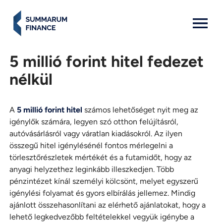
MENU: OPEN
5 millió forint hitel fedezet
nélkül
A
5 millió forint hitel
számos lehetőséget nyit meg az
igénylők számára, legyen szó otthon felújításról,
autóvásárlásról vagy váratlan kiadásokról. Az ilyen
összegű hitel igénylésénél fontos mérlegelni a
törlesztőrészletek mértékét és a futamidőt, hogy az
anyagi helyzethez leginkább illeszkedjen. Több
pénzintézet kínál személyi kölcsönt, melyet egyszerű
igénylési folyamat és gyors elbírálás jellemez. Mindig
ajánlott összehasonlítani az elérhető ajánlatokat, hogy a
lehető legkedvezőbb feltételekkel vegyük igénybe a