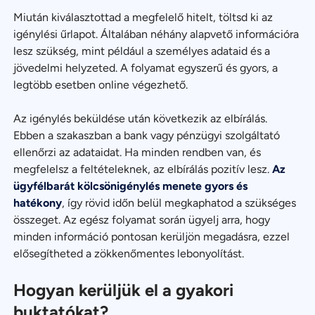
Miután kiválasztottad a megfelelő hitelt, töltsd ki az
igénylési űrlapot. Általában néhány alapvető információra
lesz szükség, mint például a személyes adataid és a
jövedelmi helyzeted. A folyamat egyszerű és gyors, a
legtöbb esetben online végezhető.
Az igénylés beküldése után következik az elbírálás.
Ebben a szakaszban a bank vagy pénzügyi szolgáltató
ellenőrzi az adataidat. Ha minden rendben van, és
megfelelsz a feltételeknek, az elbírálás pozitív lesz.
Az
ügyfélbarát kölcsönigénylés menete gyors és
hatékony
, így rövid időn belül megkaphatod a szükséges
összeget. Az egész folyamat során ügyelj arra, hogy
minden információ pontosan kerüljön megadásra, ezzel
elősegítheted a zökkenőmentes lebonyolítást.
Hogyan kerüljük el a gyakori
buktatókat?