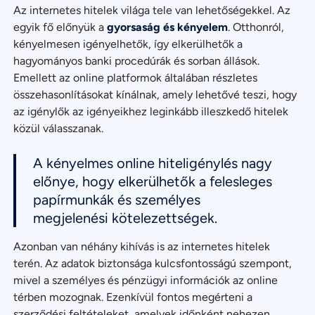
Az internetes hitelek világa tele van lehetőségekkel. Az
egyik fő előnyük a
gyorsaság és kényelem
. Otthonról,
kényelmesen igényelhetők, így elkerülhetők a
hagyományos banki procedúrák és sorban állások.
Emellett az online platformok általában részletes
összehasonlításokat kínálnak, amely lehetővé teszi, hogy
az igénylők az igényeikhez leginkább illeszkedő hitelek
közül válasszanak.
A kényelmes online hiteligénylés nagy
előnye, hogy elkerülhetők a felesleges
papírmunkák és személyes
megjelenési kötelezettségek.
Azonban van néhány kihívás is az internetes hitelek
terén. Az adatok biztonsága kulcsfontosságú szempont,
mivel a személyes és pénzügyi információk az online
térben mozognak. Ezenkívül fontos megérteni a
szerződési feltételeket, amelyek időnként nehezen