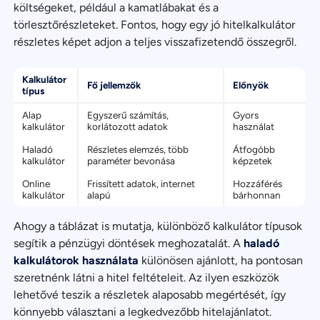
költségeket, például a kamatlábakat és a
törlesztőrészleteket. Fontos, hogy egy jó hitelkalkulátor
részletes képet adjon a teljes visszafizetendő összegről.
Kalkulátor
Fő jellemzők
Előnyök
típus
Alap
Egyszerű számítás,
Gyors
kalkulátor
korlátozott adatok
használat
Haladó
Részletes elemzés, több
Átfogóbb
kalkulátor
paraméter bevonása
képzetek
Online
Frissített adatok, internet
Hozzáférés
kalkulátor
alapú
bárhonnan
Ahogy a táblázat is mutatja, különböző kalkulátor típusok
segítik a pénzügyi döntések meghozatalát. A
haladó
kalkulátorok használata
különösen ajánlott, ha pontosan
szeretnénk látni a hitel feltételeit. Az ilyen eszközök
lehetővé teszik a részletek alaposabb megértését, így
könnyebb választani a legkedvezőbb hitelajánlatot.