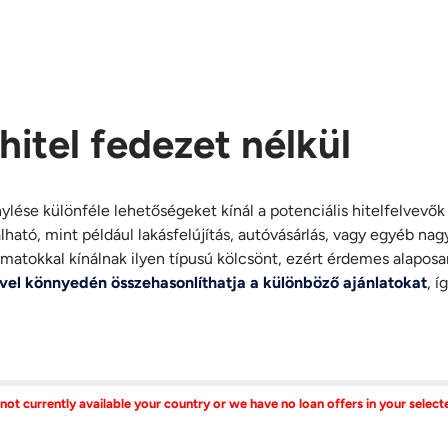
 hitel fedezet nélkül
génylése különféle lehetőségeket kínál a potenciális hitelfelvev
ható, mint például lakásfelújítás, autóvásárlás, vagy egyéb na
kamatokkal kínálnak ilyen típusú kölcsönt, ezért érdemes alapos
ével könnyedén összehasonlíthatja a különböző ajánlatokat
, í
 not currently available your country or we have no loan offers in your selec