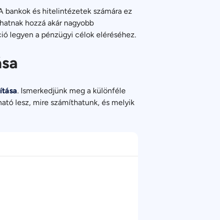
 A bankok és hitelintézetek számára ez
uthatnak hozzá akár nagyobb
pció legyen a pénzügyi célok eléréséhez.
ása
ítása
. Ismerkedjünk meg a különféle
tható lesz, mire számíthatunk, és melyik