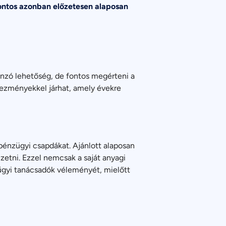
ontos azonban előzetesen alaposan
 vonzó lehetőség, de fontos megérteni a
kezményekkel járhat, amely évekre
pénzügyi csapdákat. Ajánlott alaposan
izetni. Ezzel nemcsak a saját anyagi
ügyi tanácsadók véleményét, mielőtt