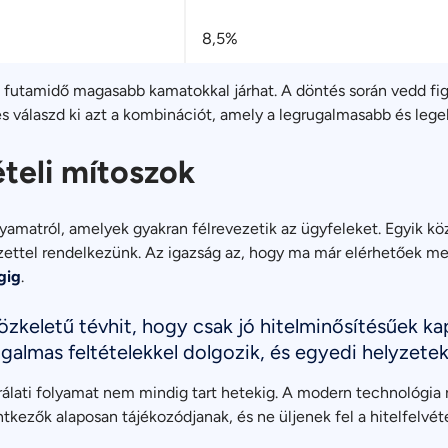
8,5%
bb futamidő magasabb kamatokkal járhat. A döntés során vedd f
 és válaszd ki azt a kombinációt, amely a legrugalmasabb és le
ételi mítoszok
olyamatról, amelyek gyakran félrevezetik az ügyfeleket. Egyik k
ezettel rendelkezünk. Az igazság az, hogy ma már elérhetőek 
gig
.
özkeletű tévhit, hogy csak jó hitelminősítésűek kap
ugalmas feltételekkel dolgozik, és egyedi helyzetek
rálati folyamat nem mindig tart hetekig. A modern technológia
ntkezők alaposan tájékozódjanak, és ne üljenek fel a hitelfelvé