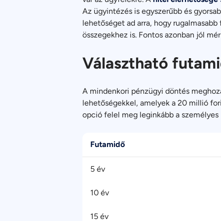
Az ügyintézés is egyszerűbb és gyorsabb
lehetőséget ad arra, hogy rugalmasabb f
összegekhez is. Fontos azonban jól mérl
Választható futam
A mindenkori pénzügyi döntés meghoza
lehetőségekkel, amelyek a 20 millió fori
opció felel meg leginkább a személyes
Futamidő
5 év
10 év
15 év