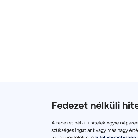
Fedezet nélküli hit
A fedezet nélküli hitelek egyre népsze
szükséges ingatlant vagy más nagy érté
vár az ügyfelekre. A
hitel elérhetősége