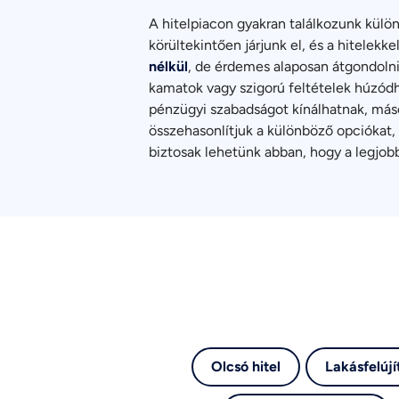
A hitelpiacon gyakran találkozunk külö
körültekintően járjunk el, és a hitelek
nélkül
, de érdemes alaposan átgondolni,
kamatok vagy szigorú feltételek húzódh
pénzügyi szabadságot kínálhatnak, máso
összehasonlítjuk a különböző opciókat, 
biztosak lehetünk abban, hogy a legjo
Olcsó hitel
Lakásfelújít