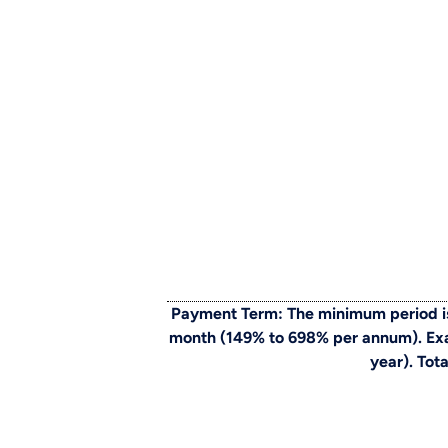
Payment Term: The minimum period is
month (149% to 698% per annum). Exam
year). Tot