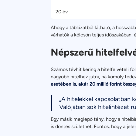
20 év
Ahogy a táblázatból látható, a hossza
várhatók a kölcsön teljes időszakában,
Népszerű hitelfelv
Számos tévhit kering a hitelfelvételi f
nagyobb hitelhez jutni, ha komoly fed
esetében is, akár 20 millió forint össze
„A hitelekkel kapcsolatban k
Valójában sok hitelintézet r
Egy másik meglepő tény, hogy a hitelbí
is döntés születhet. Fontos, hogy a jele