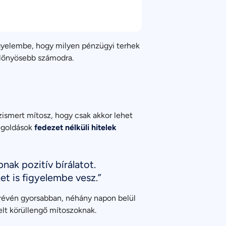
igyelembe, hogy milyen pénzügyi terhek
gelőnyösebb számodra.
özismert mítosz, hogy csak akkor lehet
megoldások
fedezet nélküli hitelek
nak pozitív bírálatot.
et is figyelembe vesz.”
 révén gyorsabban, néhány napon belül
telt körüllengő mítoszoknak.