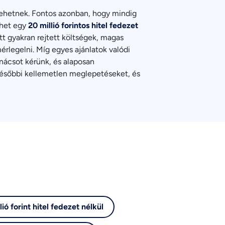
 lehetnek. Fontos azonban, hogy mindig
ehet egy
20 millió forintos hitel fedezet
tt gyakran rejtett költségek, magas
rlegelni. Míg egyes ajánlatok valódi
nácsot kérünk, és alaposan
 későbbi kellemetlen meglepetéseket, és
lió forint hitel fedezet nélkül