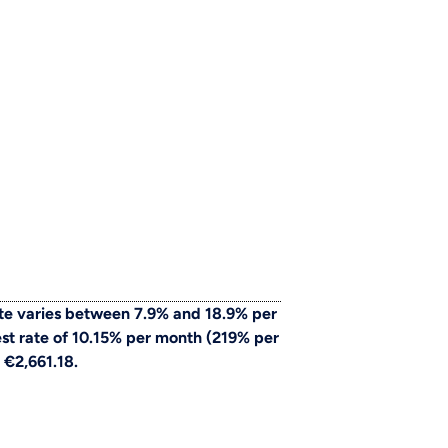
te varies between 7.9% and 18.9% per
st rate of 10.15% per month (219% per
 €2,661.18.