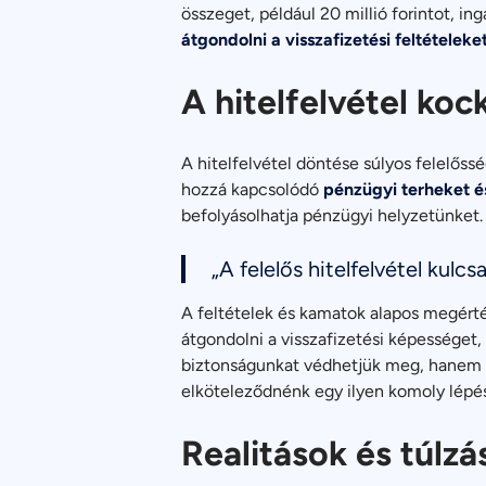
összeget, például 20 millió forintot, in
átgondolni a visszafizetési feltételeke
A hitelfelvétel koc
A hitelfelvétel döntése súlyos felelőssé
hozzá kapcsolódó
pénzügyi terheket é
befolyásolhatja pénzügyi helyzetünket.
„A felelős hitelfelvétel kul
A feltételek és kamatok alapos megérté
átgondolni a visszafizetési képességet,
biztonságunkat védhetjük meg, hanem a
elköteleződnénk egy ilyen komoly lépés
Realitások és túlzá