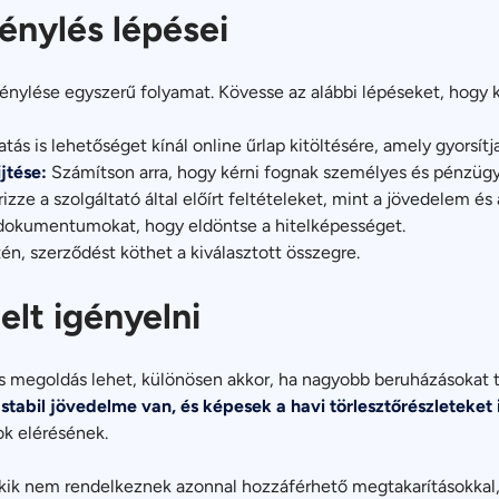
énylés lépései
 igénylése egyszerű folyamat. Kövesse az alábbi lépéseket, hogy
tás is lehetőséget kínál online űrlap kitöltésére, amely gyorsítj
jtése:
Számítson arra, hogy kérni fognak személyes és pénzügy
izze a szolgáltató által előírt feltételeket, mint a jövedelem és 
 dokumentumokat, hogy eldöntse a hitelképességet.
n, szerződést köthet a kiválasztott összegre.
elt igényelni
s megoldás lehet, különösen akkor, ha nagyobb beruházásokat t
tabil jövedelme van, és képesek a havi törlesztőrészleteket 
ok elérésének.
, akik nem rendelkeznek azonnal hozzáférhető megtakarításokkal