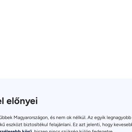
el előnyei
rűbbek Magyarországon, és nem ok nélkül. Az egyik legnagyobb 
kű eszközt biztosítékul felajánlani. Ez azt jelenti, hogy keve
 szélesebb körű
, hiszen nincs szükség külön fedezetre.