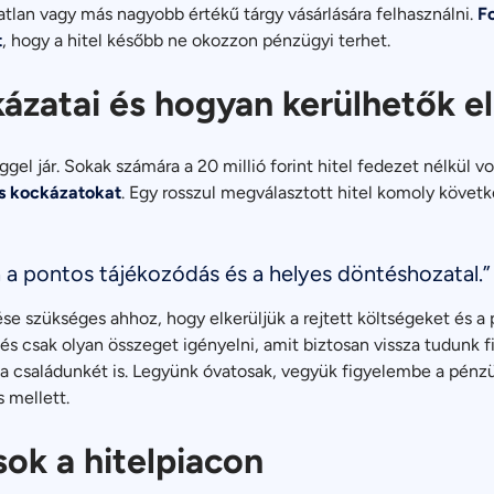
gatlan vagy más nagyobb értékű tárgy vásárlására felhasználni.
F
t
, hogy a hitel később ne okozzon pénzügyi terhet.
kázatai és hogyan kerülhetők el
ggel jár. Sokak számára a 20 millió forint hitel fedezet nélkül
s kockázatokat
. Egy rosszul megválasztott hitel komoly követ
csa a pontos tájékozódás és a helyes döntéshozatal.”
se szükséges ahhoz, hogy elkerüljük a rejtett költségeket és a 
 és csak olyan összeget igényelni, amit biztosan vissza tudunk f
 családunkét is. Legyünk óvatosak, vegyük figyelembe a pénz
 mellett.
sok a hitelpiacon