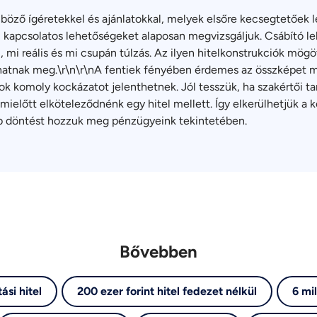
nböző ígéretekkel és ajánlatokkal, melyek elsőre kecsegtetőek
kel kapcsolatos lehetőségeket alaposan megvizsgáljuk. Csábító l
 mi reális és mi csupán túlzás. Az ilyen hitelkonstrukciók mögö
atnak meg.\r\n\r\nA fentiek fényében érdemes az összképet mé
k komoly kockázatot jelenthetnek. Jól tesszük, ha szakértői ta
mielőtt elköteleződnénk egy hitel mellett. Így elkerülhetjük a
bb döntést hozzuk meg pénzügyeink tekintetében.
Bővebben
ási hitel
200 ezer forint hitel fedezet nélkül
6 mil