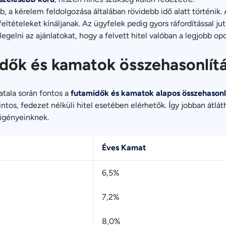
, a kérelem feldolgozása általában rövidebb idő alatt történik.
eltételeket kínáljanak. Az ügyfelek pedig gyors ráfordítással j
egelni az ajánlatokat, hogy a felvett hitel valóban a legjobb o
idők és kamatok összehasonlít
tala során fontos a
futamidők és kamatok alapos összehasonl
ntos, fedezet nélküli hitel esetében elérhetők. Így jobban átlá
 igényeinknek.
Éves Kamat
6,5%
7,2%
8,0%