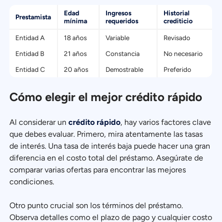
Edad
Ingresos
Historial
Prestamista
mínima
requeridos
crediticio
Entidad A
18 años
Variable
Revisado
Entidad B
21 años
Constancia
No necesario
Entidad C
20 años
Demostrable
Preferido
Cómo elegir el mejor crédito rápido
Al considerar un
crédito rápido
, hay varios factores clave
que debes evaluar. Primero, mira atentamente las tasas
de interés. Una tasa de interés baja puede hacer una gran
diferencia en el costo total del préstamo. Asegúrate de
comparar varias ofertas para encontrar las mejores
condiciones.
Otro punto crucial son los términos del préstamo.
Observa detalles como el plazo de pago y cualquier costo