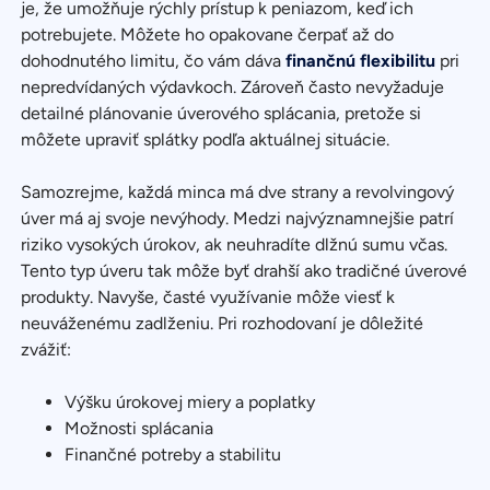
je, že umožňuje rýchly prístup k peniazom, keď ich
potrebujete. Môžete ho opakovane čerpať až do
dohodnutého limitu, čo vám dáva
finančnú flexibilitu
pri
nepredvídaných výdavkoch. Zároveň často nevyžaduje
detailné plánovanie úverového splácania, pretože si
môžete upraviť splátky podľa aktuálnej situácie.
Samozrejme, každá minca má dve strany a revolvingový
úver má aj svoje nevýhody. Medzi najvýznamnejšie patrí
riziko vysokých úrokov, ak neuhradíte dlžnú sumu včas.
Tento typ úveru tak môže byť drahší ako tradičné úverové
produkty. Navyše, časté využívanie môže viesť k
neuváženému zadlženiu. Pri rozhodovaní je dôležité
zvážiť:
Výšku úrokovej miery a poplatky
Možnosti splácania
Finančné potreby a stabilitu