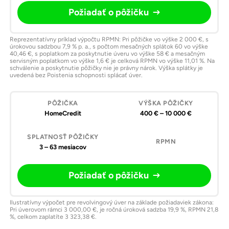
Požiadať o pôžičku
Reprezentatívny príklad výpočtu RPMN: Pri pôžičke vo výške 2 000 €, s
úrokovou sadzbou 7,9 % p. a., s počtom mesačných splátok 60 vo výške
40,46 €, s poplatkom za poskytnutie úveru vo výške 58 € a mesačným
servisným poplatkom vo výške 1,6 € je celková RPMN vo výške 11,01 %. Na
schválenie a poskytnutie pôžičky nie je právny nárok. Výška splátky je
uvedená bez Poistenia schopnosti splácať úver.
HomeCredit
400 € – 10 000 €
3 – 63 mesiacov
Požiadať o pôžičku
Ilustratívny výpočet pre revolvingový úver na základe požiadaviek zákona:
Pri úverovom rámci 3 000,00 €, je ročná úroková sadzba 19,9 %, RPMN 21,8
%, celkom zaplatíte 3 323,38 €.