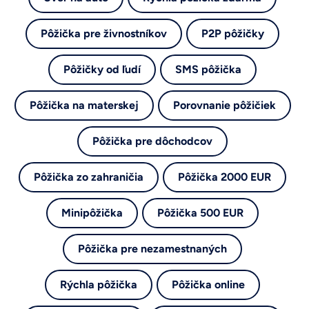
Pôžička pre živnostníkov
P2P pôžičky
Pôžičky od ľudí
SMS pôžička
Pôžička na materskej
Porovnanie pôžičiek
Pôžička pre dôchodcov
Pôžička zo zahraničia
Pôžička 2000 EUR
Minipôžička
Pôžička 500 EUR
Pôžička pre nezamestnaných
Rýchla pôžička
Pôžička online