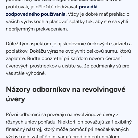
profitovali, je dôležité dodržiavať
pravidlá
zodpovedného používania
. Vždy je dobré mať prehľad o
vašich výdavkoch a plánovať splátky tak, aby ste sa vyhli
nepríjemným prekvapeniam.
Dôležitým aspektom je aj sledovanie úrokových sadzieb a
poplatkov. Dokážu výrazne ovplyvniť celkovú sumu, ktorú
zaplatíte. Buďte obozretní pri každom novom čerpaní
úverových prostriedkov a uistite sa, že podmienky sú pre
vás stále výhodné.
Názory odborníkov na revolvingové
úvery
Rôzni odborníci sa pozerajú na revolvingové úvery z
rôznych uhlov pohľadu. Niektorí ich považujú za flexibilný
finančný nástroj, ktorý môže pomôcť pri neočakávaných
výdavkoch, zatiaľ čo iní varujú pred ich potenciálom