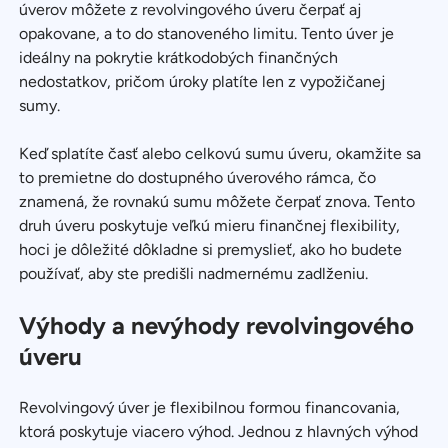
úverov môžete z revolvingového úveru čerpať aj
opakovane, a to do stanoveného limitu. Tento úver je
ideálny na pokrytie krátkodobých finančných
nedostatkov, pričom úroky platíte len z vypožičanej
sumy.
Keď splatíte časť alebo celkovú sumu úveru, okamžite sa
to premietne do dostupného úverového rámca, čo
znamená, že rovnakú sumu môžete čerpať znova. Tento
druh úveru poskytuje veľkú mieru finančnej flexibility,
hoci je dôležité dôkladne si premyslieť, ako ho budete
používať, aby ste predišli nadmernému zadlženiu.
Výhody a nevýhody revolvingového
úveru
Revolvingový úver je flexibilnou formou financovania,
ktorá poskytuje viacero výhod. Jednou z hlavných výhod