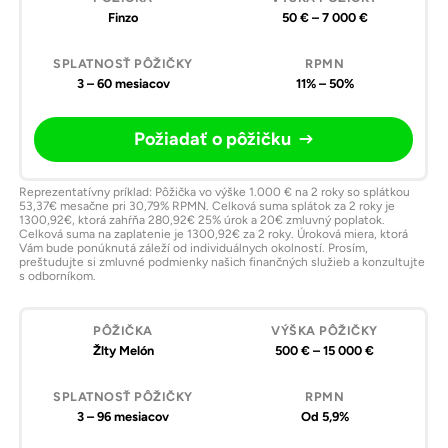
pôžičky
pôžičky
o
Finzo
50 € – 7 000 €
pôžičku
3 – 60 mesiacov
11% – 50%
Požiadať o pôžičku
Reprezentatívny príklad: Pôžička vo výške 1.000 € na 2 roky so splátkou
53,37€ mesačne pri 30,79% RPMN. Celková suma splátok za 2 roky je
1300,92€, ktorá zahŕňa 280,92€ 25% úrok a 20€ zmluvný poplatok.
Celková suma na zaplatenie je 1300,92€ za 2 roky. Úroková miera, ktorá
Vám bude ponúknutá záleží od individuálnych okolností. Prosím,
preštudujte si zmluvné podmienky našich finančných služieb a konzultujte
s odborníkom.
Žlty Melón
500 € – 15 000 €
3 – 96 mesiacov
Od 5,9%