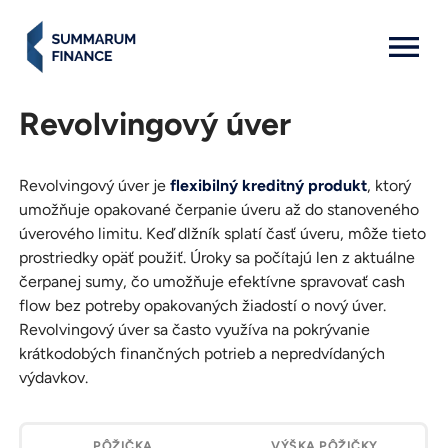
MENU: OPEN
Revolvingový úver
Revolvingový úver je
flexibilný kreditný produkt
, ktorý
umožňuje opakované čerpanie úveru až do stanoveného
úverového limitu. Keď dlžník splatí časť úveru, môže tieto
prostriedky opäť použiť. Úroky sa počítajú len z aktuálne
čerpanej sumy, čo umožňuje efektívne spravovať cash
flow bez potreby opakovaných žiadostí o nový úver.
Revolvingový úver sa často využíva na pokrývanie
krátkodobých finančných potrieb a nepredvídaných
výdavkov.
Pôžička
Výška
Splatnosť
RPMN
Požiadať