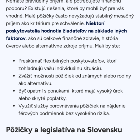
Nemáte pravidelný príjem, ale potrebujete finančnú
podporu? Existujú riešenia, ktoré by mohli byť pre vás
vhodné. Malé pôžičky často nevyžadujú stabilný mesačný
príjem ako kritérium pre schválenie.
Niektorí
poskytovatelia hodnotia žiadateľov na základe iných
faktorov
, ako sú celkové finančné zdravie, história
úverov alebo alternatívne zdroje príjmu. Mali by ste:
Preskúmať flexibilných poskytovateľov, ktorí
zohľadňujú vašu individuálnu situáciu.
Zvážiť možnosti pôžičiek od známych alebo rodiny
ako alternatívu.
Byť opatrní s ponukami, ktoré majú vysoký úrok
alebo skryté poplatky.
Využiť služby porovnávania pôžičiek na nájdenie
férových podmienok bez vysokého rizika.
Pôžičky a legislatíva na Slovensku