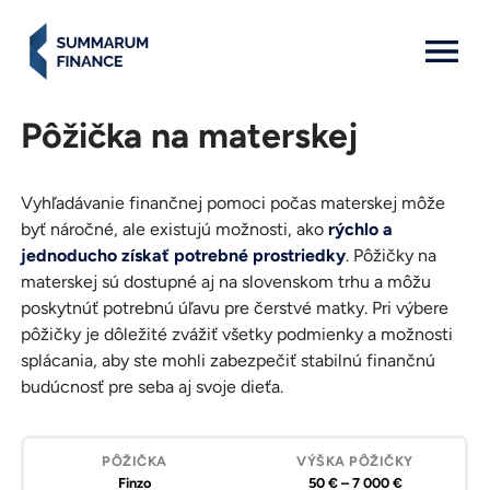
MENU: OPEN
Pôžička na materskej
Vyhľadávanie finančnej pomoci počas materskej môže
byť náročné, ale existujú možnosti, ako
rýchlo a
jednoducho získať potrebné prostriedky
. Pôžičky na
materskej sú dostupné aj na slovenskom trhu a môžu
poskytnúť potrebnú úľavu pre čerstvé matky. Pri výbere
pôžičky je dôležité zvážiť všetky podmienky a možnosti
splácania, aby ste mohli zabezpečiť stabilnú finančnú
budúcnosť pre seba aj svoje dieťa.
Pôžička
Výška
Splatnosť
RPMN
Požiadať
pôžičky
pôžičky
o
Finzo
50 € – 7 000 €
pôžičku