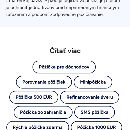
z materskej dávky. Aj keď je legislatíva prísna, jej cieľom
je ochrániť jednotlivcov pred neprimeraným finančným
zaťažením a podporiť zodpovedné požičiavanie.
Čítať viac
Pôžička pre dôchodcov
Porovnanie pôžičiek
Minipôžička
Pôžička 500 EUR
Refinancovanie úveru
Pôžička zo zahraničia
SMS pôžička
Rýchla pôžička zdarma
Pôžička 1000 EUR