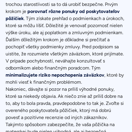
trochou starostlivosti sa to dá urobiť bezpečne. Prvým
krokom je
porovnať rôzne ponuky od poskytovateľov
pôžičiek
. Tým získate prehľad o podmienkach a úrokoch,
ktoré sa môžu líšiť. Dôležité je venovať pozornosť nielen
výške úroku, ale aj poplatkom a zmluvným podmienkam.
Ďalším dôležitým krokom je dôkladne si prečítať a
pochopiť všetky podmienky zmluvy. Pred podpisom sa
uistite, že rozumiete všetkým záväzkom, ktoré prijímate.
V prípade pochybností, neváhajte konzultovať s
odborníkom alebo finančným poradcom. Tým
minimalizujete riziko nepochopenia záväzkov
, ktoré by
mohli viesť k finančným problémom.
Nakoniec, dávajte si pozor na príliš výhodné ponuky,
ktoré sa niekedy objavia. Ak niečo znie až príliš dobre na
to, aby to bola pravda, pravdepodobne to tak je. Zvoľte si
overeného poskytovateľa pôžičiek, ktorý má dobrú
povesť a pozitívne recenzie od iných zákazníkov.
Takýmto spôsobom zabezpečíte, že vaša pôžička na
materskej bude nielen výhodná, ale aj bezpečná.