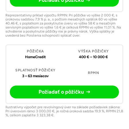
Požiadať o pôžičku
Reprezentatívny príklad výpočtu RPMN: Pri pôžičke vo výške 2 000 €, s
úrokovou sadzbou 7,9 % p. a., s počtom mesačných splátok 60 vo výške
40,46 €, s poplatkom za poskytnutie úveru vo výške 58 € a mesačným
servisným poplatkom vo výške 1,6 € je celková RPMN vo výške 11,01 %. Na
schválenie a poskytnutie pôžičky nie je právny nárok. Výška splátky je
uvedená bez Poistenia schopnosti splácať úver.
HomeCredit
400 € – 10 000 €
3 – 63 mesiacov
Požiadať o pôžičku
Ilustratívny výpočet pre revolvingový úver na základe požiadaviek zákona:
Pri úverovom rámci 3 000,00 €, je ročná úroková sadzba 19,9 %, RPMN 21,8
%, celkom zaplatíte 3 323,38 €.