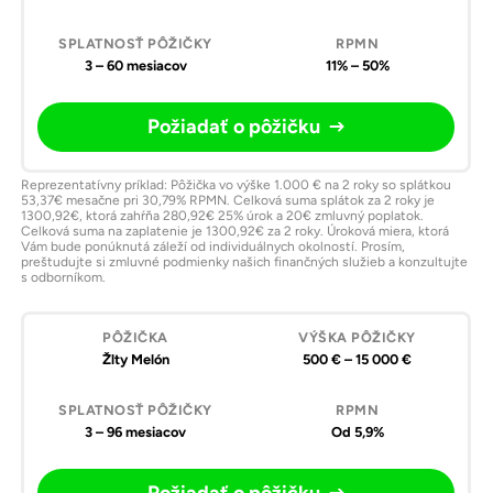
3 – 60 mesiacov
11% – 50%
Požiadať o pôžičku
Reprezentatívny príklad: Pôžička vo výške 1.000 € na 2 roky so splátkou
53,37€ mesačne pri 30,79% RPMN. Celková suma splátok za 2 roky je
1300,92€, ktorá zahŕňa 280,92€ 25% úrok a 20€ zmluvný poplatok.
Celková suma na zaplatenie je 1300,92€ za 2 roky. Úroková miera, ktorá
Vám bude ponúknutá záleží od individuálnych okolností. Prosím,
preštudujte si zmluvné podmienky našich finančných služieb a konzultujte
s odborníkom.
Žlty Melón
500 € – 15 000 €
3 – 96 mesiacov
Od 5,9%