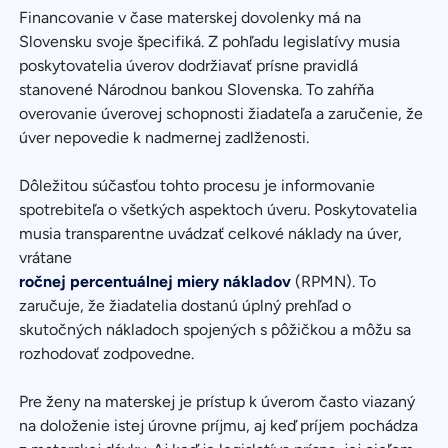
Financovanie v čase materskej dovolenky má na
Slovensku svoje špecifiká. Z pohľadu legislatívy musia
poskytovatelia úverov dodržiavať prísne pravidlá
stanovené Národnou bankou Slovenska. To zahŕňa
overovanie úverovej schopnosti žiadateľa a zaručenie, že
úver nepovedie k nadmernej zadlženosti.
Dôležitou súčasťou tohto procesu je informovanie
spotrebiteľa o všetkých aspektoch úveru. Poskytovatelia
musia transparentne uvádzať celkové náklady na úver,
vrátane
ročnej percentuálnej miery nákladov
(RPMN). To
zaručuje, že žiadatelia dostanú úplný prehľad o
skutočných nákladoch spojených s pôžičkou a môžu sa
rozhodovať zodpovedne.
Pre ženy na materskej je prístup k úverom často viazaný
na doloženie istej úrovne príjmu, aj keď príjem pochádza