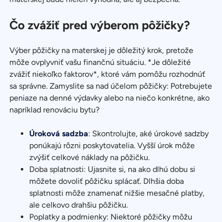
Čo zvážiť pred výberom pôžičky?
Výber pôžičky na materskej je dôležitý krok, pretože
môže ovplyvniť vašu finančnú situáciu. *Je dôležité
zvážiť niekoľko faktorov*, ktoré vám pomôžu rozhodnúť
sa správne. Zamyslite sa nad účelom pôžičky: Potrebujete
peniaze na denné výdavky alebo na niečo konkrétne, ako
napríklad renováciu bytu?
Úroková sadzba
: Skontrolujte, aké úrokové sadzby
ponúkajú rôzni poskytovatelia. Vyšší úrok môže
zvýšiť celkové náklady na pôžičku.
Doba splatnosti: Ujasnite si, na ako dlhú dobu si
môžete dovoliť pôžičku splácať. Dlhšia doba
splatnosti môže znamenať nižšie mesačné platby,
ale celkovo drahšiu pôžičku.
Poplatky a podmienky: Niektoré pôžičky môžu