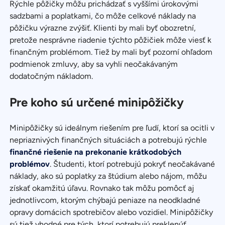
Rýchle pôžičky môžu prichádzať s vyššími úrokovými
sadzbami a poplatkami, čo môže celkové náklady na
pôžičku výrazne zvýšiť. Klienti by mali byť obozretní,
pretože nesprávne riadenie týchto pôžičiek môže viesť k
finančným problémom. Tiež by mali byť pozorní ohľadom
podmienok zmluvy, aby sa vyhli neočakávaným
dodatočným nákladom.
Pre koho sú určené minipôžičky
Minipôžičky sú ideálnym riešením pre ľudí, ktorí sa ocitli v
nepriaznivých finančných situáciách a potrebujú rýchle
finančné riešenie na prekonanie krátkodobých
problémov
. Študenti, ktorí potrebujú pokryť neočakávané
náklady, ako sú poplatky za štúdium alebo nájom, môžu
získať okamžitú úľavu. Rovnako tak môžu pomôcť aj
jednotlivcom, ktorým chýbajú peniaze na neodkladné
opravy domácich spotrebičov alebo vozidiel. Minipôžičky
sú tiež vhodné pre tých, ktorí potrebujú preklenúť