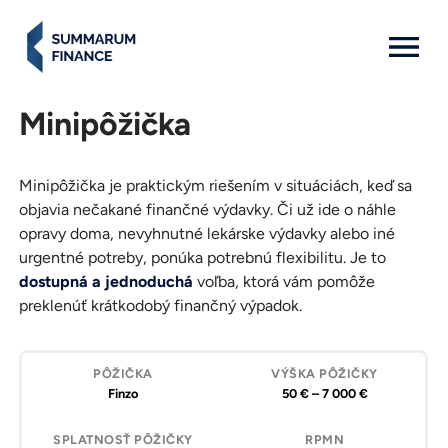
MENU: OPEN
Minipôžička
Minipôžička je praktickým riešením v situáciách, keď sa
objavia nečakané finančné výdavky. Či už ide o náhle
opravy doma, nevyhnutné lekárske výdavky alebo iné
urgentné potreby, ponúka potrebnú flexibilitu. Je to
dostupná a jednoduchá
voľba, ktorá vám pomôže
preklenúť krátkodobý finančný výpadok.
Pôžička
Výška
Splatnosť
RPMN
Požiadať
pôžičky
pôžičky
o
Finzo
50 € – 7 000 €
pôžičku