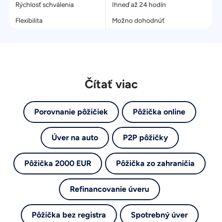
Rýchlosť schválenia
Ihneď až 24 hodín
Flexibilita
Možno dohodnúť
Čítať viac
Porovnanie pôžičiek
Pôžička online
Úver na auto
P2P pôžičky
Pôžička 2000 EUR
Pôžička zo zahraničia
Refinancovanie úveru
Pôžička bez registra
Spotrebný úver