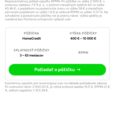
Reprezentatívny príklad výpočtu RPMN: Pri pôžičke vo výške 2 000 €, s
úrokovou sadzbou 7,9 % p. a., s počtom mesačných splátok 60 vo výške
40,46 €, s poplatkom za poskytnutie úveru vo výške 58 € a mesačným
servisným poplatkom vo výške 1,6 € je celková RPMN vo výške 11,01 %. Na
schválenie a poskytnutie pôžičky nie je právny nárok. Výška splátky je
uvedená bez Poistenia schopnosti splácať úver.
HomeCredit
400 € – 10 000 €
3 – 63 mesiacov
Požiadať o pôžičku
Ilustratívny výpočet pre revolvingový úver na základe požiadaviek zákona:
Pri úverovom rámci 3 000,00 €, je ročná úroková sadzba 19,9 %, RPMN 21,8
%, celkom zaplatíte 3 323,38 €.