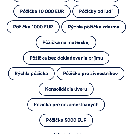
Pôžička 10 000 EUR
Pôžičky od ľudí
Pôžička 1000 EUR
Rýchla pôžička zdarma
Pôžička na materskej
Pôžička bez dokladovania príjmu
Rýchla pôžička
Pôžička pre živnostníkov
Konsolidácia úveru
Pôžička pre nezamestnaných
Pôžička 5000 EUR