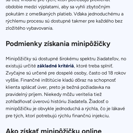
obdobie medzi výplatami, aby sa vyhli zbytočným
pokutám z omeškaných platieb. Vďaka jednoduchému a
rýchlemu procesu sú dostupné takmer pre každého bez
zložitého vybavovania.
Podmienky získania minipôžičky
Minipôžičky sú dostupné širokému spektru žiadateľov, no
existujú určité
základné kritériá
, ktoré treba splniť.
Zvyčajne sú určené pre dospelé osoby, často od 18 rokov
vyššie. Finančné inštitúcie kladú dôraz na schopnosť
klienta splácať úver, preto je bežná požiadavka na
pravidelný príjem. Niekedy môžu veritelia tiež
zohľadňovať úverovú históriu žiadateľa. Žiadosť o
minipôžičku je obvykle jednoduchá a rýchla, čo je lákavé
pre tých, ktorí potrebujú rýchlu finančnú injekciu.
Ako získať minipôžičku online