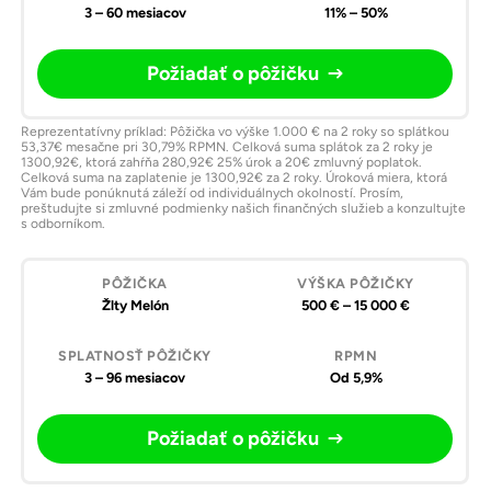
3 – 60 mesiacov
11% – 50%
Požiadať o pôžičku
Reprezentatívny príklad: Pôžička vo výške 1.000 € na 2 roky so splátkou
53,37€ mesačne pri 30,79% RPMN. Celková suma splátok za 2 roky je
1300,92€, ktorá zahŕňa 280,92€ 25% úrok a 20€ zmluvný poplatok.
Celková suma na zaplatenie je 1300,92€ za 2 roky. Úroková miera, ktorá
Vám bude ponúknutá záleží od individuálnych okolností. Prosím,
preštudujte si zmluvné podmienky našich finančných služieb a konzultujte
s odborníkom.
Žlty Melón
500 € – 15 000 €
3 – 96 mesiacov
Od 5,9%
Požiadať o pôžičku