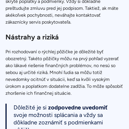
skryté poplatky a podmienky. Vždy si dôkladne
preštudujte zmluvu pred jej podpisom. Taktiež, ak máte
akékoľvek pochybnosti, neváhajte kontaktovať
zákaznícky servis poskytovateľa.
Nástrahy a riziká
Pri rozhodovaní o rýchlej pôžičke je dôležité byť
obozretný. Takéto pôžičky môžu na prvý pohľad vyzerať
ako lákavé riešenie finančných problémov, no nesú so
sebou aj určité riziká. Mnohí ľudia sa môžu totiž
nevedomky ocitnúť v situácii, keď sa kvôli vysokým
úrokom a poplatkom dodatelne zadlžia. To môže spôsobiť
zhoršenie ich finančnej situácie.
Dôležité je si
zodpovedne uvedomiť
svoje možnosti splácania a vždy sa
dôkladne zoznámiť s podmienkami