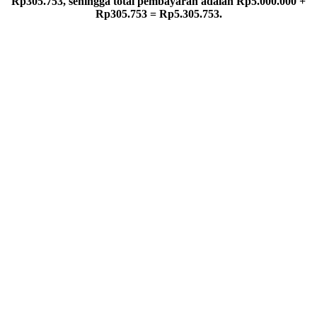
Rp305.753, sehingga total pembayaran adalah Rp5.000.000 +
Rp305.753 = Rp5.305.753.