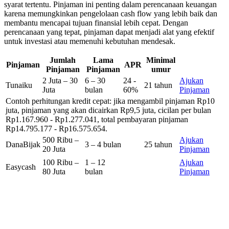
syarat tertentu. Pinjaman ini penting dalam perencanaan keuangan
karena memungkinkan pengelolaan cash flow yang lebih baik dan
membantu mencapai tujuan finansial lebih cepat. Dengan
perencanaan yang tepat, pinjaman dapat menjadi alat yang efektif
untuk investasi atau memenuhi kebutuhan mendesak.
Jumlah
Lama
Minimal
Pinjaman
APR
Pinjaman
Pinjaman
umur
2 Juta – 30
6 – 30
24 -
Ajukan
Tunaiku
21 tahun
Juta
bulan
60%
Pinjaman
Contoh perhitungan kredit cepat: jika mengambil pinjaman Rp10
juta, pinjaman yang akan dicairkan Rp9,5 juta, cicilan per bulan
Rp1.167.960 - Rp1.277.041, total pembayaran pinjaman
Rp14.795.177 - Rp16.575.654.
500 Ribu –
Ajukan
DanaBijak
3 – 4 bulan
25 tahun
20 Juta
Pinjaman
100 Ribu –
1 – 12
Ajukan
Easycash
80 Juta
bulan
Pinjaman