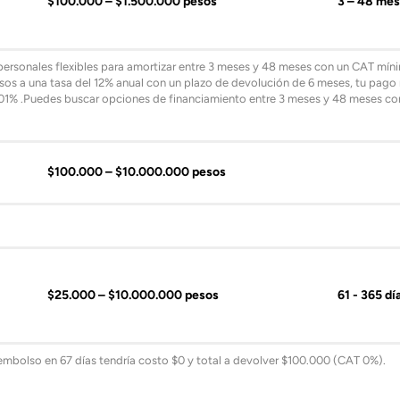
$100.000 – $1.500.000 pesos
3 – 48 me
rsonales flexibles para amortizar entre 3 meses y 48 meses con un CAT míni
os a una tasa del 12% anual con un plazo de devolución de 6 meses, tu pago 
,001% .Puedes buscar opciones de financiamiento entre 3 meses y 48 meses c
$100.000 – $10.000.000 pesos
$25.000 – $10.000.000 pesos
61 - 365 dí
mbolso en 67 días tendría costo $0 y total a devolver $100.000 (CAT 0%).