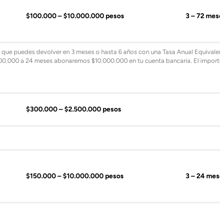
$100.000 – $10.000.000 pesos
3 – 72 mes
es que puedes devolver en 3 meses o hasta 6 años con una Tasa Anual Equival
000.000 a 24 meses abonaremos $10.000.000 en tu cuenta bancaria. El importe
$300.000 – $2.500.000 pesos
$150.000 – $10.000.000 pesos
3 – 24 mes