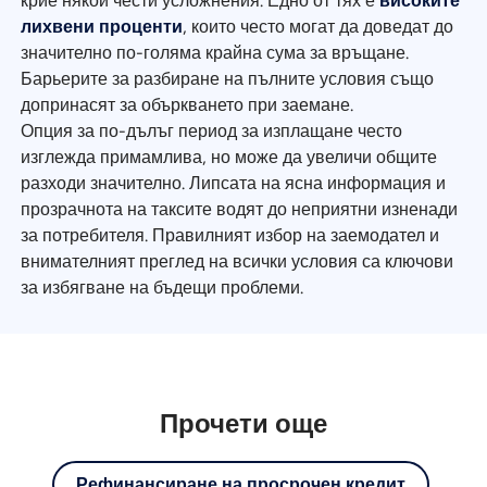
крие някои чести усложнения. Едно от тях е
високите
лихвени проценти
, които често могат да доведат до
значително по-голяма крайна сума за връщане.
Барьерите за разбиране на пълните условия също
допринасят за объркването при заемане.
Опция за по-дълъг период за изплащане често
изглежда примамлива, но може да увеличи общите
разходи значително. Липсата на ясна информация и
прозрачнота на таксите водят до неприятни изненади
за потребителя. Правилният избор на заемодател и
внимателният преглед на всички условия са ключови
за избягване на бъдещи проблеми.
Прочети още
Рефинансиране на просрочен кредит