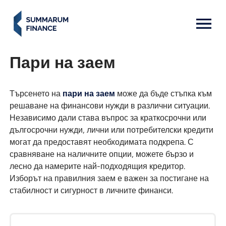
MENU: OPEN
Пари на заем
Търсенето на
пари на заем
може да бъде стъпка към
решаване на финансови нужди в различни ситуации.
Независимо дали става въпрос за краткосрочни или
дългосрочни нужди, лични или потребителски кредити
могат да предоставят необходимата подкрепа. С
сравняване на наличните опции, можете бързо и
лесно да намерите най-подходящия кредитор.
Изборът на правилния заем е важен за постигане на
стабилност и сигурност в личните финанси.
Дружество
Сума на
Срок
Възрастова
По