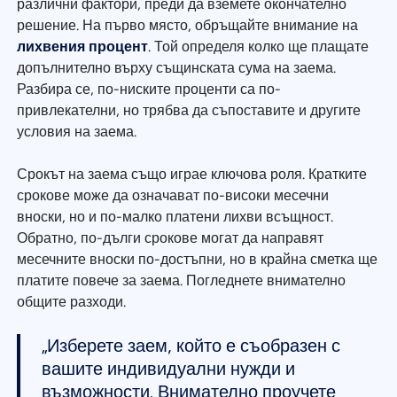
различни фактори, преди да вземете окончателно
решение. На първо място, обръщайте внимание на
лихвения процент
. Той определя колко ще плащате
допълнително върху същинската сума на заема.
Разбира се, по-ниските проценти са по-
привлекателни, но трябва да съпоставите и другите
условия на заема.
Срокът на заема също играе ключова роля. Кратките
срокове може да означават по-високи месечни
вноски, но и по-малко платени лихви всъщност.
Обратно, по-дълги срокове могат да направят
месечните вноски по-достъпни, но в крайна сметка ще
платите повече за заема. Погледнете внимателно
общите разходи.
„Изберете заем, който е съобразен с
вашите индивидуални нужди и
възможности. Внимателно проучете