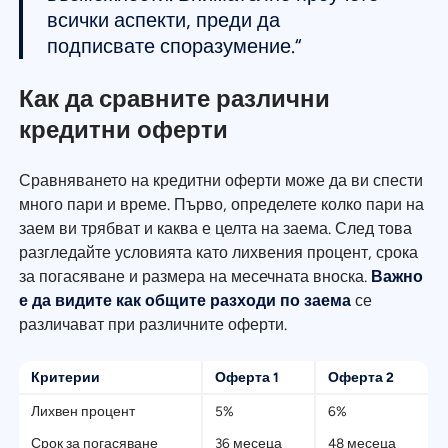
всички аспекти, преди да
подписвате споразумение.“
Как да сравните различни
кредитни оферти
Сравняването на кредитни оферти може да ви спести
много пари и време. Първо, определете колко пари на
заем ви трябват и каква е целта на заема. След това
разгледайте условията като лихвения процент, срока
за погасяване и размера на месечната вноска.
Важно
е да видите как общите разходи по заема
се
различават при различните оферти.
Критерии
Оферта 1
Оферта 2
Лихвен процент
5%
6%
Срок за погасяване
36 месеца
48 месеца