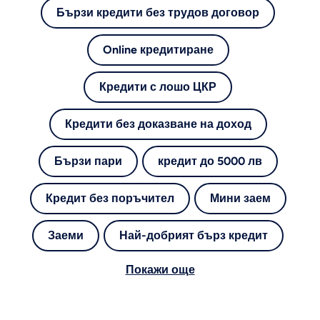
Бързи кредити без трудов договор
Online кредитиране
Кредити с лошо ЦКР
Кредити без доказване на доход
Бързи пари
кредит до 5000 лв
Кредит без поръчител
Мини заем
Заеми
Най-добрият бърз кредит
Покажи още