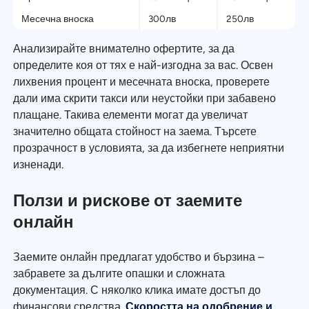
Месечна вноска
300лв
250лв
Анализирайте внимателно офертите, за да
определите коя от тях е най-изгодна за вас. Освен
лихвения процент и месечната вноска, проверете
дали има скрити такси или неустойки при забавено
плащане. Такива елементи могат да увеличат
значително общата стойност на заема. Търсете
прозрачност в условията, за да избегнете неприятни
изненади.
Ползи и рискове от заемите
онлайн
Заемите онлайн предлагат удобство и бързина –
забравете за дългите опашки и сложната
документация. С няколко клика имате достъп до
финансови средства.
Скоростта на одобрение и