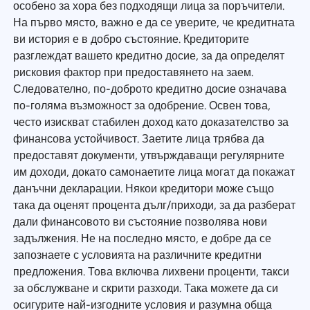
особено за хора без подходящи лица за поръчители.
На първо място, важно е да се уверите, че кредитната
ви история е в добро състояние. Кредиторите
разглеждат вашето кредитно досие, за да определят
рисковия фактор при предоставянето на заем.
Следователно, по-доброто кредитно досие означава
по-голяма възможност за одобрение. Освен това,
често изискват стабилен доход като доказателство за
финансова устойчивост. Заетите лица трябва да
предоставят документи, утвърждаващи регулярните
им доходи, докато самонаетите лица могат да покажат
данъчни декларации. Някои кредитори може също
така да оценят процента дълг/приходи, за да разберат
дали финансовото ви състояние позволява нови
задължения. Не на последно място, е добре да се
запознаете с условията на различните кредитни
предложения. Това включва лихвени проценти, такси
за обслужване и скрити разходи. Така можете да си
осигурите най-изгодните условия и разумна обща