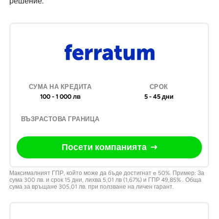
решение.
Дружество
Сума на
Срок
Възрастова
По
Кредита
граница
ко
100 - 1 000 лв
5 - 45 дни
Посети компанията
Максималният ГПР, който може да бъде достигнат e 50%. Пример: За
сума 300 лв. и срок 15 дни, лихва 5,01 лв (1,67%) и ГПР 49,85% . Обща
сума за връщане 305,01 лв. при ползване на личен гарант.