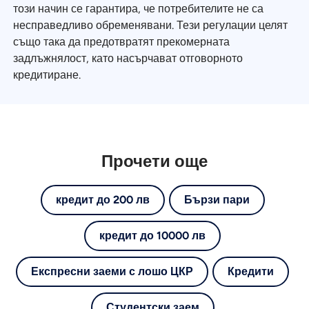
този начин се гарантира, че потребителите не са
несправедливо обременявани. Тези регулации целят
също така да предотвратят прекомерната
задлъжнялост, като насърчават отговорното
кредитиране.
Прочети още
кредит до 200 лв
Бързи пари
кредит до 10000 лв
Експресни заеми с лошо ЦКР
Кредити
Студентски заем