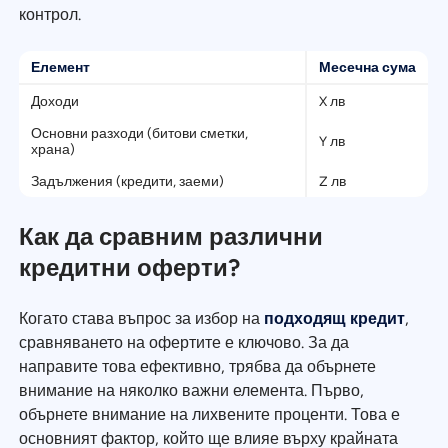
контрол.
Елемент
Месечна сума
Доходи
X лв
Основни разходи (битови сметки,
Y лв
храна)
Задължения (кредити, заеми)
Z лв
Как да сравним различни
кредитни оферти?
Когато става въпрос за избор на
подходящ кредит
,
сравняването на офертите е ключово. За да
направите това ефективно, трябва да обърнете
внимание на няколко важни елемента. Първо,
обърнете внимание на лихвените проценти. Това е
основният фактор, който ще влияе върху крайната