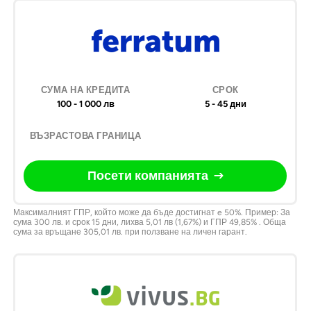
Дружество
Сума на
Срок
Възрастова
По
Кредита
граница
ко
100 - 1 000 лв
5 - 45 дни
Посети компанията
Максималният ГПР, който може да бъде достигнат e 50%. Пример: За
сума 300 лв. и срок 15 дни, лихва 5,01 лв (1,67%) и ГПР 49,85% . Обща
сума за връщане 305,01 лв. при ползване на личен гарант.