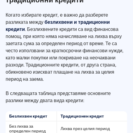
Когато избирате кредит, е важно да разберете
разликата между
безлихвени и традиционни
кредити
. Безлихвените кредити са вид финансова
помощ, при която няма начисляване на лихва върху
заетата сума за определен период от време. Те са
често използвани за краткосрочни финансови нужди,
като малки покупки или покриване на неочаквани
разходи. Традиционните кредити, от друга страна,
обикновено изискват плащане на лихва за целия
период на заема.
В следващата таблица представяме основните
разлики между двата вида кредити:
Безлихвен кредит
Традиционен кредит
Без лихва за
Лихва през целия период
определен период