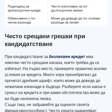
Подходящ за
Често използван за по-
краткосрочни нужди
дългосрочни заеми
Обикновено с по-
Може да доведе до по-големи
ниски разходи
разходи за лихви
Често срещани грешки при
кандидатстване
При кандидатстване за
безлихвен кредит
има
няколко често срещани капана, които трябва да се
избягват. На първо място, проверете правилно всички
условия на кредита. Много хора пренебрегват да
прочетат дребния шрифт, което може да доведе до
нежелани изненади в бъдеще. Разберете ясно какъв е
срокът на кредита и при какви обстоятелства може да
ви бъде наложена лихва.
Също така, не забравяйте да оцените своята
финансовоспособност. Често хората надценяват