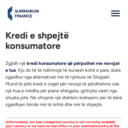
MENU: OPEN
Kredi e shpejtë
konsumatore
Zgjidh një
kredi konsumatore që përputhet me nevojat
e tua
. Kjo do të të ndihmojë të kursesh kohë e para, duke
zgjedhur nga alternativat më të njohura në Shqipëri.
Mund të jetë kredi e vogël për nevoja të përditshme ose
një hua e mëdha për plane afatgjata, gjithçka varet nga
situata jote. Ne ofrojmë një shërbim krahasimi për të bërë
zgjedhjen tënde më të lehtë dhe më të shpejtë.
Unfortunately, our loan comparison service is not currently available
your country or we have no loan offers in your selected country at the