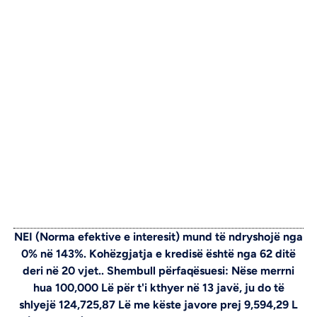
NEI (Norma efektive e interesit) mund të ndryshojë nga
0% në 143%. Kohëzgjatja e kredisë është nga 62 ditë
deri në 20 vjet.. Shembull përfaqësuesi: Nëse merrni
hua 100,000 Lë për t'i kthyer në 13 javë, ju do të
shlyejë 124,725,87 Lë me këste javore prej 9,594,29 L