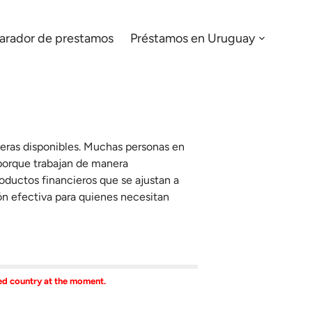
rador de prestamos
Préstamos en Uruguay
Menu:
Open
Sub-
menu
ieras disponibles. Muchas personas en
 porque trabajan de manera
oductos financieros que se ajustan a
ón efectiva para quienes necesitan
ted country at the moment.