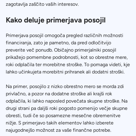
zagotavlja zaščito vaših interesov.
Kako deluje primerjava posojil
Primerjava posojil omogoča pregled različnih možnosti
financiranja, zato je pametno, da pred odločitvijo
preverite več ponudb. Običajno primerjalniki posojil
prikažejo pomembne podrobnosti, kot so obrestne mere,
roki odplačila ter morebitne stroške. To pomaga videti, kje
lahko učinkujeta morebitni prihranek ali dodatni stroški.
Na primer, posojilo z nizko obrestno mero se morda zdi
privlačno, a pozor na dodatne stroške ali krajši rok
odplačila, ki lahko naposled povečata skupne stroške. Na
drugi strani pa daljši roki pogosto pomenijo večje skupne
obresti, tudi če so posamezne mesečne obremenitve
nižje. S primerjavo takih elementov lahko izberete
najugodnejšo možnost za vaše finančne potrebe.