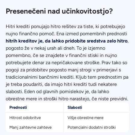
Presenečeni nad učinkovitostjo?
Hitri krediti ponujajo hitro rešitev za tiste, ki potrebujejo
nujno finančno pomoč. Ena izmed pomembnih prednosti
hitrih kreditov je, da lahko pridobite sredstva zelo hitro
,
pogosto že v nekaj urah ali dneh. To je izjemno
pomembno, če se znajdete v finančni stiski in nujno
potrebujete denar za nepričakovane stroške. Prav tako so
pogoji za pridobitev pogosto manj strogi v primerjavi s
tradicionalnimi bančnimi krediti. Kljub tem prednostim pa
je treba poudariti, da imajo hitri krediti tudi nekatere
slabosti. Eden od glavnih pomislekov je, da lahko
obrestne mere in stroški hitro narastejo, če niste previdni.
Prednosti
Slabosti
Hitrost odobritve
Višje obrestne mere
Manj zahtevne zahteve
Potencialni dodatni stroški