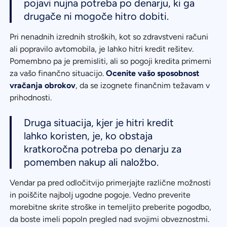
pojavi nujna potreba po denarju, ki ga
drugače ni mogoče hitro dobiti.
Pri nenadnih izrednih stroških, kot so zdravstveni računi
ali popravilo avtomobila, je lahko hitri kredit rešitev.
Pomembno pa je premisliti, ali so pogoji kredita primerni
za vašo finančno situacijo.
Ocenite vašo sposobnost
vračanja obrokov
, da se izognete finančnim težavam v
prihodnosti.
Druga situacija, kjer je hitri kredit
lahko koristen, je, ko obstaja
kratkoročna potreba po denarju za
pomemben nakup ali naložbo.
Vendar pa pred odločitvijo primerjajte različne možnosti
in poiščite najbolj ugodne pogoje. Vedno preverite
morebitne skrite stroške in temeljito preberite pogodbo,
da boste imeli popoln pregled nad svojimi obveznostmi.