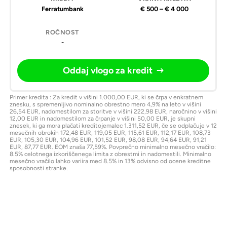
kredita
vlogo
Ferratumbank
€ 500 – € 4 000
-
Oddaj vlogo za kredit
Primer kredita : Za kredit v višini 1.000,00 EUR, ki se črpa v enkratnem
znesku, s spremenljivo nominalno obrestno mero 4,9% na leto v višini
26,54 EUR, nadomestilom za storitve v višini 222,98 EUR, naročnino v višini
12,00 EUR in nadomestilom za črpanje v višini 50,00 EUR, je skupni
znesek, ki ga mora plačati kreditojemalec 1.311,52 EUR, če se odplačuje v 12
mesečnih obrokih 172,48 EUR, 119,05 EUR, 115,61 EUR, 112,17 EUR, 108,73
EUR, 105,30 EUR, 104,96 EUR, 101,52 EUR, 98,08 EUR, 94,64 EUR, 91,21
EUR, 87,77 EUR. EOM znaša 77,59%. Povprečno minimalno mesečno vračilo:
8.5% celotnega izkoriščenega limita z obrestmi in nadomestili. Minimalno
mesečno vračilo lahko variira med 8.5% in 13% odvisno od ocene kreditne
sposobnosti stranke.