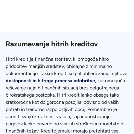
Razumevanje hitrih kreditov
Hitri kredit je finančna storitev, ki omogoča hitro
pridobitev manjših sredstev, običajno z minimalno
dokumentacijo. Takšni krediti so priljubljeni zaradi njihove
dostopnosti in hitrega procesa odobritve
, kar omogoča
reševanje nujnih finančnih situacij brez dolgotrajnega
birokratskega postopka. Hitri kredit lahko obsega tako
kratkoročna kot dolgoročna posojila, odvisno od vaših
potreb in trenutno razpoložljivih opcij. Pomembno je
oceniti svojo zmožnost vračila, saj neupoštevanje
pogojev lahko privede do visokih stroškov in morebitnih
finančnih težav. Kreditojemalci morajo pretehtati vse