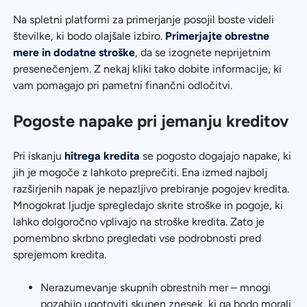
Na spletni platformi za primerjanje posojil boste videli
številke, ki bodo olajšale izbiro.
Primerjajte obrestne
mere in dodatne stroške
, da se izognete neprijetnim
presenečenjem. Z nekaj kliki tako dobite informacije, ki
vam pomagajo pri pametni finančni odločitvi.
Pogoste napake pri jemanju kreditov
Pri iskanju
hitrega kredita
se pogosto dogajajo napake, ki
jih je mogoče z lahkoto preprečiti. Ena izmed najbolj
razširjenih napak je nepazljivo prebiranje pogojev kredita.
Mnogokrat ljudje spregledajo skrite stroške in pogoje, ki
lahko dolgoročno vplivajo na stroške kredita. Zato je
pomembno skrbno pregledati vse podrobnosti pred
sprejemom kredita.
Nerazumevanje skupnih obrestnih mer – mnogi
pozabijo ugotoviti skupen znesek, ki ga bodo morali