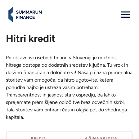
MENU: OPEN
Hitri kredit
Pri obravnavi osebnih financ v Sloveniji je možnost
hitrega dostopa do dodatnih sredstev ključna. Tu vrok in
dolžino financiranja določate vi! Naša prijazna primerjalna
storitev vam omogoča, da hitro ugotovite, katera
ponudba najbolje ustreza vašim potrebam.
Transparentnost in jasnost sta v ospredju, da lahko
sprejemate premišljene odločitve brez odvečnih skrbi.
Tala storitev vam prihrani čas in olajša pot do vhodnega
kapitala.
Kredit
Višina
Ročnost
Oddaj