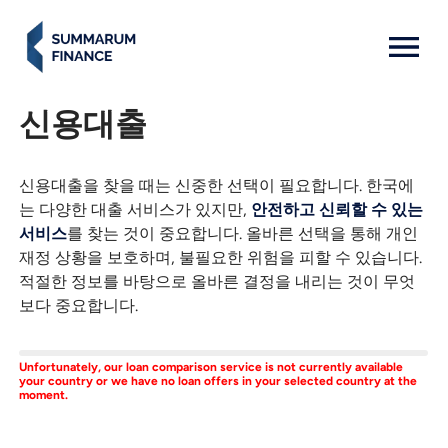
MENU: OPEN
신용대출
신용대출을 찾을 때는 신중한 선택이 필요합니다. 한국에
는 다양한 대출 서비스가 있지만,
안전하고 신뢰할 수 있는
서비스
를 찾는 것이 중요합니다. 올바른 선택을 통해 개인
재정 상황을 보호하며, 불필요한 위험을 피할 수 있습니다.
적절한 정보를 바탕으로 올바른 결정을 내리는 것이 무엇
보다 중요합니다.
Unfortunately, our loan comparison service is not currently available
your country or we have no loan offers in your selected country at the
moment.