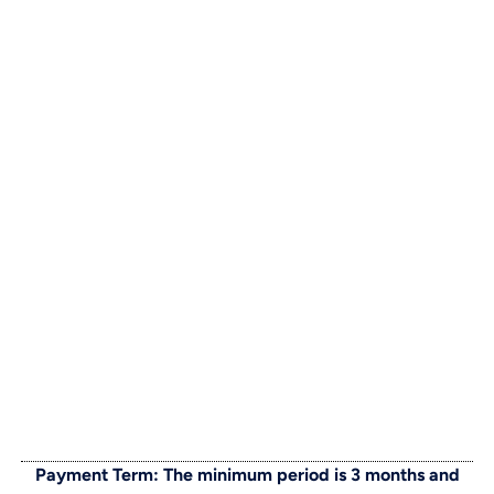
Payment Term: The minimum period is 3 months and